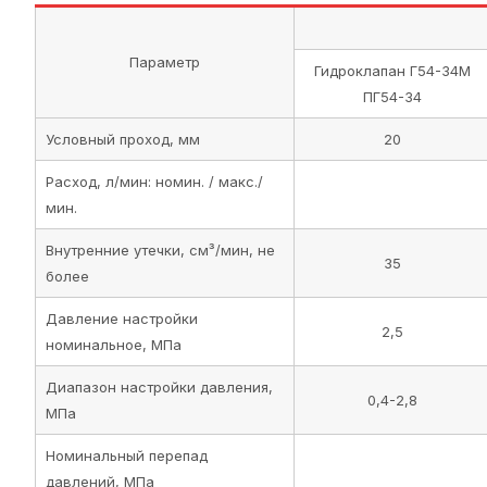
Параметр
Гидроклапан Г54-34М
ПГ54-34
Условный проход, мм
20
Расход, л/мин: номин. / макс./
мин.
Внутренние утечки, см³/мин, не
35
более
Давление настройки
2,5
номинальное, МПа
Диапазон настройки давления,
0,4-2,8
МПа
Номинальный перепад
давлений, МПа