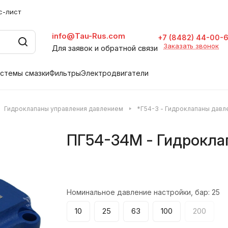
с-лист
info@Tau-Rus.com
+7 (8482) 44-00-
Заказать звонок
Для заявок и обратной связи
стемы смазки
Фильтры
Электродвигатели
Гидроклапаны управления давлением
*Г54-3 - Гидроклапаны давл
ПГ54-34М - Гидрокла
Номинальное давление настройки, бар:
25
10
25
63
100
200