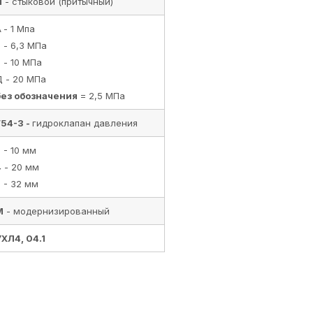
П
- стыковой (притычный)
А
- 1 Мпа
 - 6,3 МПа
 - 10 МПа
Д - 20 МПа
без обозначения
= 2,5 МПа
Г54-3 -
гидроклапан давления
 - 10 мм
4
- 20 мм
 - 32 мм
М
- модернизированный
УХЛ4, 04.1