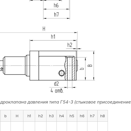
дроклапана давления типа Г54-3 (стыковое присоединение
b
H
h1
h2
h3
h4
h5
h6
h7
h8