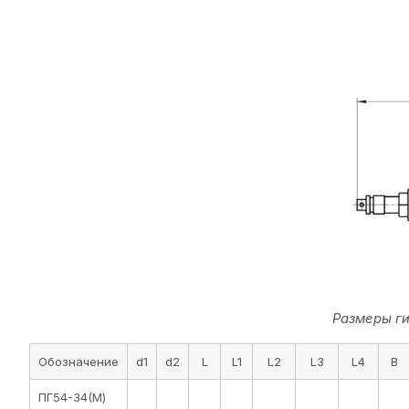
Размеры ги
Обозначение
d1
d2
L
L1
L2
L3
L4
B
ПГ54-34(М)