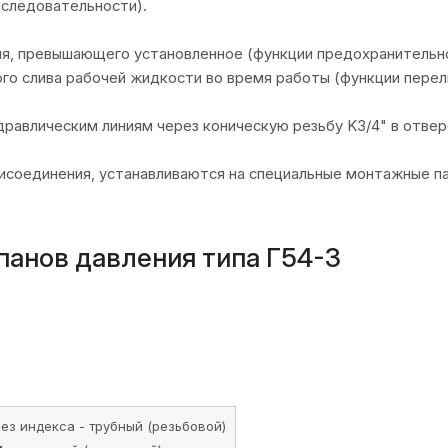
оследовательности).
я, превышающего установленное (функции предохранительно
о слива рабочей жидкости во время работы (функции перели
равлическим линиям через коническую резьбу K3/4" в отвер
исоединения, устанавливаются на специальные монтажные п
панов давления типа Г54-3
без индекса - трубный (резьбовой)