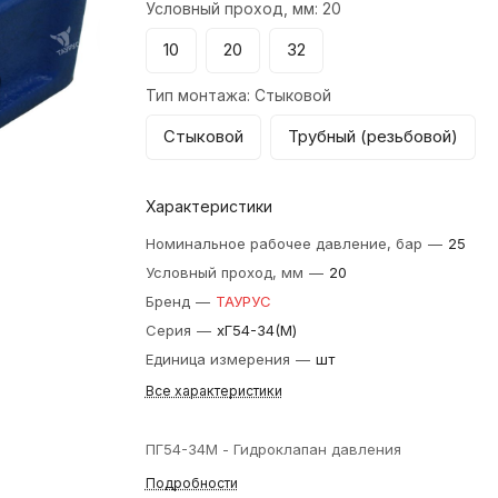
Условный проход, мм:
20
10
20
32
Тип монтажа:
Стыковой
Стыковой
Трубный (резьбовой)
Характеристики
Номинальное рабочее давление, бар
—
25
Условный проход, мм
—
20
Бренд
—
ТАУРУС
Серия
—
xГ54-34(М)
Единица измерения
—
шт
Все характеристики
ПГ54-34М - Гидроклапан давления
Подробности