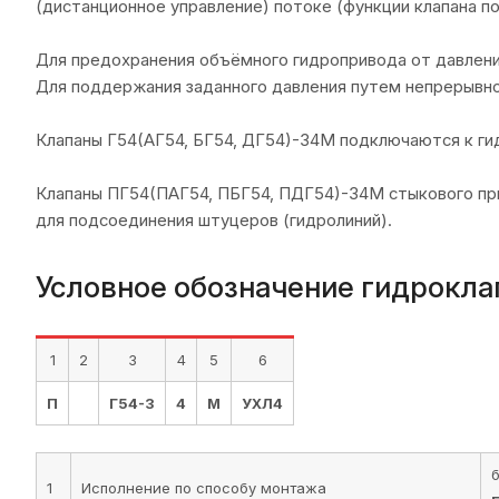
(дистанционное управление) потоке (функции клапана п
Для предохранения объёмного гидропривода от давлени
Для поддержания заданного давления путем непрерывног
Клапаны Г54(АГ54, БГ54, ДГ54)-34М подключаются к гид
Клапаны ПГ54(ПАГ54, ПБГ54, ПДГ54)-34М стыкового пр
для подсоединения штуцеров (гидролиний).
Условное обозначение гидрокла
1
2
3
4
5
6
П
Г54-3
4
М
УХЛ4
1
Исполнение по способу монтажа