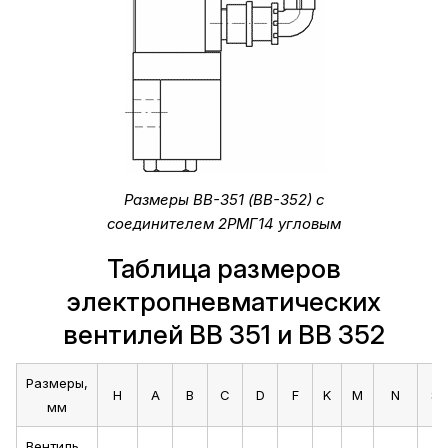
Размеры ВВ-351 (ВВ-352) с
соединителем 2РМГ14 угловым
Таблица размеров
электропневматических
вентилей ВВ 351 и ВВ 352
Размеры,
H
A
B
C
D
F
K
M
N
S
мм
Вентиль