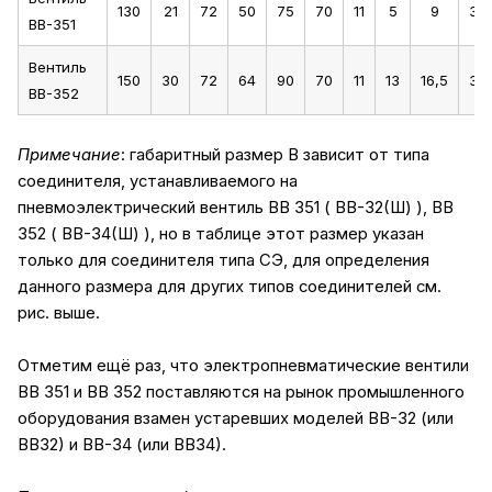
130
21
72
50
75
70
11
5
9
36
ВВ-351
Вентиль
150
30
72
64
90
70
11
13
16,5
36
ВВ-352
Примечание
: габаритный размер В зависит от типа
соединителя, устанавливаемого на
пневмоэлектрический вентиль ВВ 351 ( ВВ-32(Ш) ), ВВ
352 ( ВВ-34(Ш) ), но в таблице этот размер указан
только для соединителя типа CЭ, для определения
данного размера для других типов соединителей см.
рис. выше.
Отметим ещё раз, что электропневматические вентили
ВВ 351 и ВВ 352 поставляются на рынок промышленного
оборудования взамен устаревших моделей ВВ-32 (или
ВВ32) и ВВ-34 (или ВВ34).