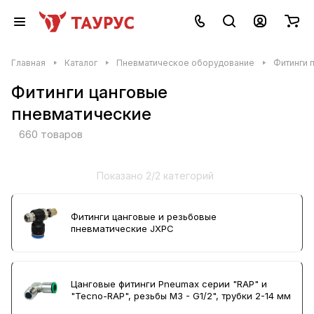
Главная
Каталог
Пневматическое оборудование
Фитинги 
Фитинги цанговые
пневматические
660 товаров
Показано 2/2 категорий
Фитинги цанговые и резьбовые
пневматические JXPC
Цанговые фитинги Pneumax серии "RAP" и
"Tecno-RAP", резьбы M3 - G1/2", трубки 2-14 мм