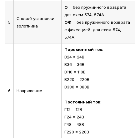
О
= без пружинного возврата
для схем 574, 574А
Способ установки
5
ОФ
= без пружинного возврата
золотника
с фиксацией для схем 574,
574А
Переменный ток:
В24 = 24В
В36 = 36В
В110 = 110В
В220 = 220В
В380 = 380В
6
Напряжение
Постоянный ток:
Г12 = 12В
Г24 = 24В
Г48 = 48В
Г220 = 220В