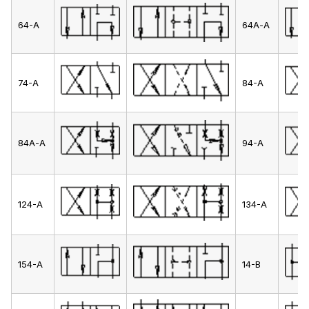
64-А
64А-А
74-А
84-А
84А-А
94-А
124-А
134-А
154-А
14-В