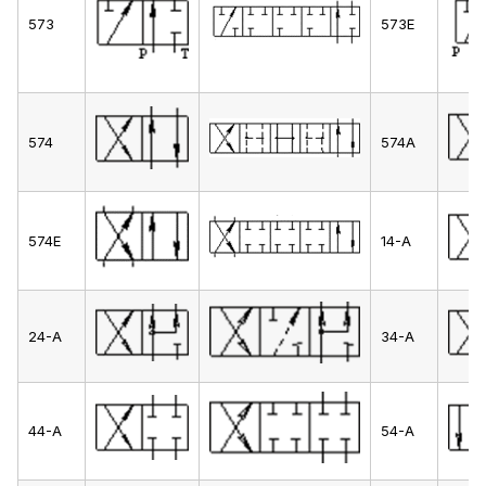
573
573Е
574
574А
574Е
14-А
24-А
34-А
44-А
54-А