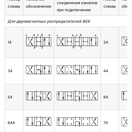
соединения каналов
схемы
обозначение
схемы
обоз
при подключении
Для двухмагнитных распределителей ВЕ6
14
24
34
44
54
64
64А
74