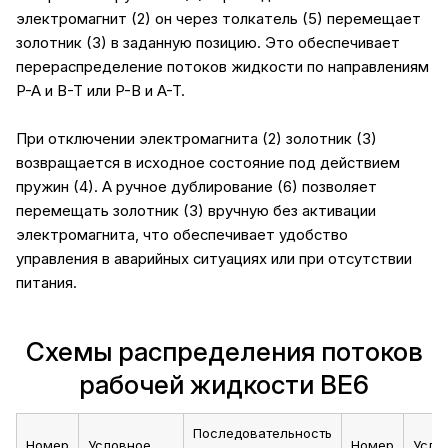
электромагнит (2) он через толкатель (5) перемещает
золотник (3) в заданную позицию. Это обеспечивает
перераспределение потоков жидкости по направлениям
P-A и B-T или P-B и A-T.
При отключении электромагнита (2) золотник (3)
возвращается в исходное состояние под действием
пружин (4). А ручное дублирование (6) позволяет
перемещать золотник (3) вручную без активации
электромагнита, что обеспечивает удобство
управления в аварийных ситуациях или при отсутствии
питания.
Схемы распределения потоков
рабочей жидкости ВЕ6
Последовательность
Номер
Условное
Номер
Усло