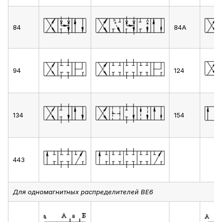
84
84А
94
124
134
154
443
Для одномагнитных распределителей ВЕ6