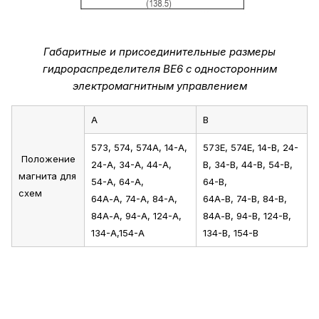
Габаритные и присоединительные размеры
гидрораспределителя ВЕ6 с односторонним
электромагнитным управлением
А
В
573, 574, 574А, 14-А,
573Е, 574Е, 14-В, 24-
Положение
24-А, 34-А, 44-А,
В, 34-В, 44-В, 54-В,
магнита для
54-А, 64-А,
64-В,
схем
64А-А, 74-А, 84-А,
64А-В, 74-В, 84-В,
84А-А, 94-А, 124-А,
84А-В, 94-В, 124-В,
134-А,154-А
134-В, 154-В