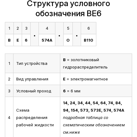
Структура условного
обозначения ВЕ6
1
2
3
4
5
6
.
.
.
В
Е
6
574А
О
В110
В
= золотниковый
1
Тип устройства
гидрораспределитель
2
Вид управления
Е
= электромагнитное
3
Условный проход
6
= 6 мм
14, 24, 34, 44, 54, 64, 74, 84,
Схема
94, 154, 573, 573Е, 574, 574А
4
распределения
подробная таблица со
рабочей жидкости
схематическим обозначением
см.ниже