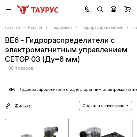
Главная
Каталог
Гидравлика
Гидрораспределители
Ги
ВЕ6 - Гидрораспределители с
электромагнитным управлением
CETOP 03 (Ду=6 мм)
88 товаров
ВЕ6 - Гидрораспределители с односторонним электромагнит
Фильтр
Сначала популярные