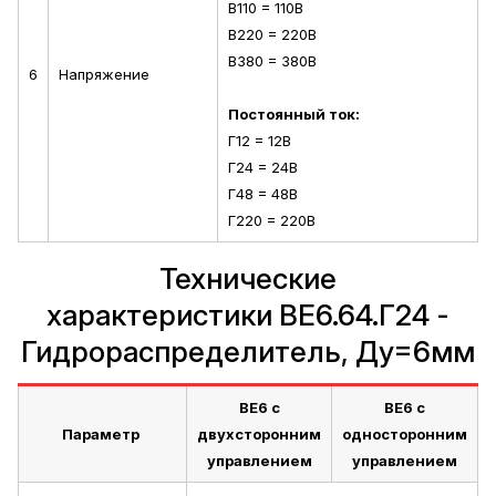
В110 = 110В
В220 = 220В
В380 = 380В
6
Напряжение
Постоянный ток:
Г12 = 12В
Г24 = 24В
Г48 = 48В
Г220 = 220В
Технические
характеристики ВЕ6.64.Г24 -
Гидрораспределитель, Ду=6мм
ВЕ6 с
ВЕ6 с
Параметр
двухсторонним
односторонним
управлением
управлением