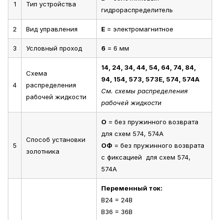
1
Тип устройства
гидрораспределитель
2
Вид управления
Е
= электромагнитное
3
Условный проход
6
= 6 мм
14, 24, 34, 44, 54, 64, 74, 84,
Схема
94, 154, 573, 573Е, 574, 574А
4
распределения
См. схемы распределения
рабочей жидкости
рабочей жидкости
О
= без пружинного возврата
для схем 574, 574А
Способ установки
5
ОФ
= без пружинного возврата
золотника
с фиксацией для схем 574,
574А
Переменный ток:
В24 = 24В
В36 = 36В