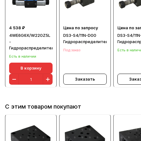
4 538 ₽
Цена по запросу
Цена по за
4WE6G6X/W220Z5L
DS3-S4/11N-D00
DS3-S4/11N
-
Гидрораспределитель
Гидрорасп
Гидрораспределитель
Под заказ
Есть в налич
Есть в наличии
В корзину
Заказать
Зака
С этим товаром покупают