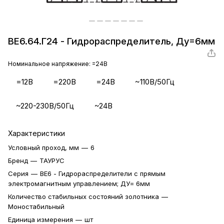
ВЕ6.64.Г24 - Гидрораспределитель, Ду=6мм
Номинальное напряжение:
=24В
=12В
=220В
=24В
~110В/50Гц
~220-230В/50Гц
~24В
Характеристики
Условный проход, мм
—
6
Бренд
—
ТАУРУС
Серия
—
ВЕ6 - Гидрораспределители с прямым
электромагнитным управлением; ДУ= 6мм
Количество стабильных состояний золотника
—
Моностабильный
Единица измерения
—
шт