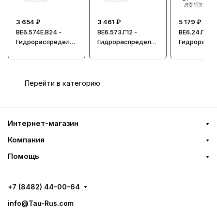
3 654 ₽
3 461 ₽
5 179 ₽
ВЕ6.574Е.В24 -
ВЕ6.573.Г12 -
ВЕ6.24.Г48 -
Гидрораспредели
Гидрораспредели
Гидрорасп
тель, Ду = 6мм
тель, Ду=6мм
тель, Ду=6
Перейти в категорию
Интернет-магазин
Компания
Помощь
+7 (8482) 44-00-64
info@Tau-Rus.com