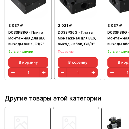
3 037 ₽
2 021 ₽
3 037 ₽
D03SPB8G - Плита
D03SPS6G - Плита
D03SPS8G 
монтажная для ВЕ6,
монтажная для ВЕ6,
монтажная 
выходы вниз, G1/2"
выходы вбок, G3/8"
выходы вбо
Есть в наличии
Под заказ
Есть в налич
В корзину
В корзину
В кор
Другие товары этой категории