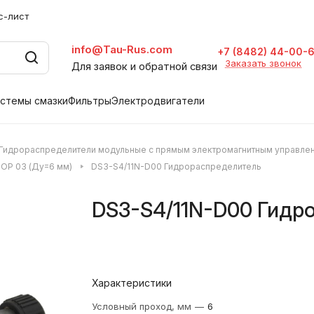
с-лист
info@Tau-Rus.com
+7 (8482) 44-00-
Заказать звонок
Для заявок и обратной связи
стемы смазки
Фильтры
Электродвигатели
Гидрораспределители модульные с прямым электромагнитным управле
OP 03 (Ду=6 мм)
DS3-S4/11N-D00 Гидрораспределитель
DS3-S4/11N-D00 Гидр
Характеристики
Условный проход, мм
—
6