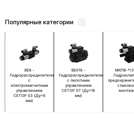
Популярные категории
ВЕ6 -
ВЕХ16 -
МКПВ-*/3
Гидрораспределители
Гидрораспределители
Гидрокла
с
с пилотным
предохранит
электромагнитным
управлением
стыково
управлением
CETOP 07 (Ду=16
монтаж
CETOP 03 (Ду=6
мм)
мм)