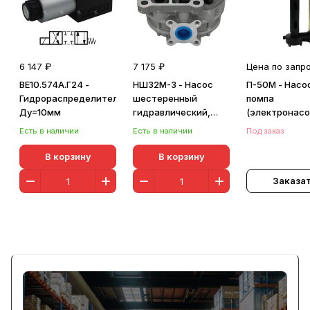
6 147 ₽
7 175 ₽
Цена по запр
ВЕ10.574А.Г24 -
НШ32М-3 - Насос
П-50М - Насо
Гидрораспределитель,
шестеренный
помпа
Ду=10мм
гидравлический,
(электронасо
правый
охлаждением
Есть в наличии
Есть в наличии
Под заказ
СОЖ с фланц
В корзину
В корзину
Заказа