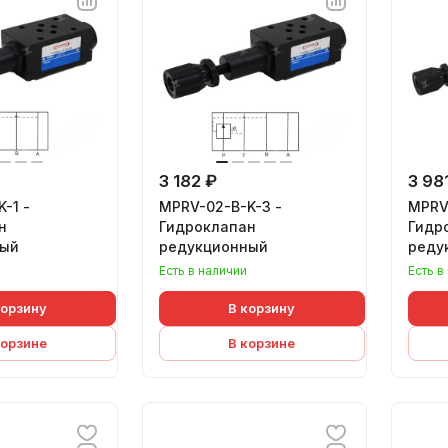
3 182 ₽
3 98
-1 -
MPRV-02-B-K-3 -
MPRV-
н
Гидроклапан
Гидр
ный
редукционный
реду
Есть в наличии
Есть в
корзину
В корзину
корзине
В корзине