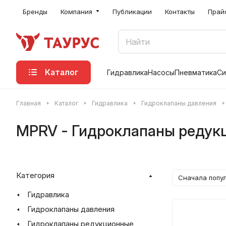
Бренды
Компания
Публикации
Контакты
Прай
Каталог
Гидравлика
Насосы
Пневматика
Си
Главная
Каталог
Гидравлика
Гидроклапаны давления
MPRV - Гидроклапаны редукц
Категория
Сначала попу
Гидравлика
Гидроклапаны давления
Гидроклапаны редукционные