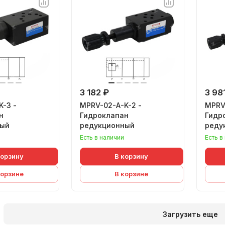
3 182 ₽
3 98
K-3 -
MPRV-02-A-K-2 -
MPRV
н
Гидроклапан
Гидр
ный
редукционный
реду
Есть в наличии
Есть в
корзину
В корзину
корзине
В корзине
Загрузить еще