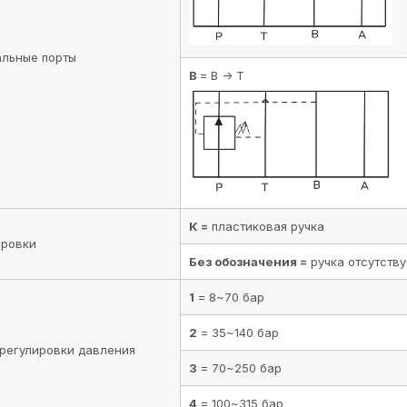
альные порты
B
= B -> T
К =
пластиковая ручка
улировки
Без обозначения =
ручка отсутств
1
= 8~70 бар
2
= 35~140 бар
н регулировки давления
3
= 70~250 бар
4
= 100~315 бар