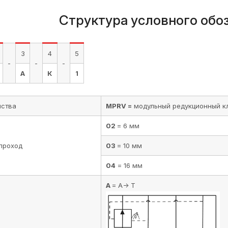
Структура условного об
3
4
5
-
-
-
А
К
1
йства
MPRV =
модульный редукционный к
02
= 6 мм
проход
03
= 10 мм
04
= 16 мм
A
= A-> T