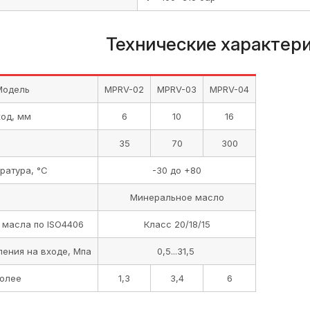
Технические характер
Модель
MPRV-02
MPRV-03
MPRV-04
ход, мм
6
10
16
35
70
300
ратура, °C
-30 до +80
а
Минеральное масло
 масла по ISO4406
Класс 20/18/15
ения на входе, Мпа
0,5...31,5
более
1,3
3,4
6