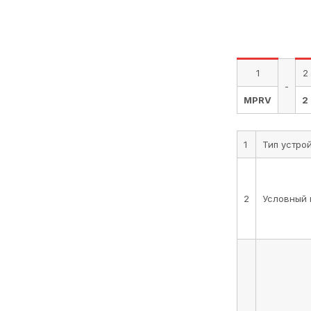
1
2
-
MPRV
2
1
Тип устро
2
Условный 