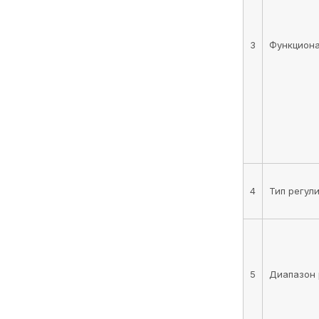
3
Функцион
4
Тип рег
5
Диапазо