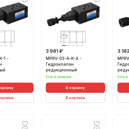
3 981 ₽
3 18
-1 -
MPRV-03-A-K-4 -
MPRV
н
Гидроклапан
Гидр
ный
редукционный
реду
Есть в наличии
Есть в
корзину
В корзину
корзине
В корзине