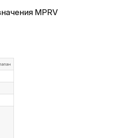
означения MPRV
лапан