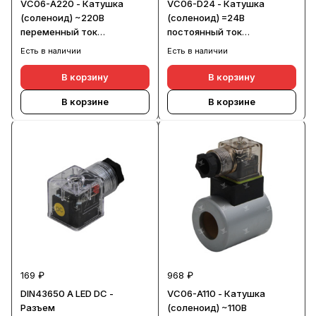
VC06-A220 - Катушка
VC06-D24 - Катушка
(соленоид) ~220В
(соленоид) =24В
переменный ток
постоянный ток
(d23xD45xH50)
(d23xD45xH50)
Есть в наличии
Есть в наличии
В корзину
В корзину
В корзине
В корзине
169 ₽
968 ₽
DIN43650 A LED DC -
VC06-A110 - Катушка
Разъем
(соленоид) ~110В