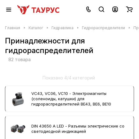
Главная
Каталог
Гидравлика
Гидрораспределители
Пр
Принадлежности для
гидрораспределителей
82 товара
Показано 4/4 категорий
VC43, VC06, VC10 - Электромагниты
(соленоиды, катушки) для
гидрораспределителей ВЕ43, ВЕ6, ВЕ10
DIN 43650 A LED - Разъемы электрические со
светодиодной индикацией