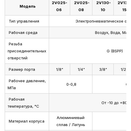
2V025-
2V025-
2V130-
2V130
Модель
06
08
10
15
Тип управления
Электропневматическое од
Рабочая среда
Воздух, Вода, Мас
Резьба
присоединительных
G (BSPP)
отверстий
Размер порта
1/8"
1/4"
3/8"
1/2"
Рабочее давление,
0-0,8
0,
МПа
Рабочая
От -10 до +80
температура, °C
Алюминиевый
Материал корпуса
сплав / Латунь