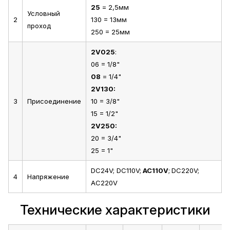
25
= 2,5мм
Условный
2
130 = 13мм
проход
250 = 25мм
2V025
:
06 = 1/8"
08
= 1/4"
2V130:
3
Присоединение
10 = 3/8"
15 = 1/2"
2V250:
20 = 3/4"
25 = 1"
DC24V; DC110V;
AC110V
;
DC220V;
4
Напряжение
AC220V
Технические характеристики