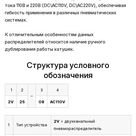
тока 110В и 220В (DC\AC110V, DC\AC220V), обеспечивая
гибкость применения в различных пневматических
системах.
К отличительным особенностям данных
распределителей относится наличие ручного
дублирования работы катушек.
Структура условного
обозначения
1
2
3
4
–
2V
25
08
AC110V
2V
= двухканальный
1
Тип устройства
пневмораспределитель