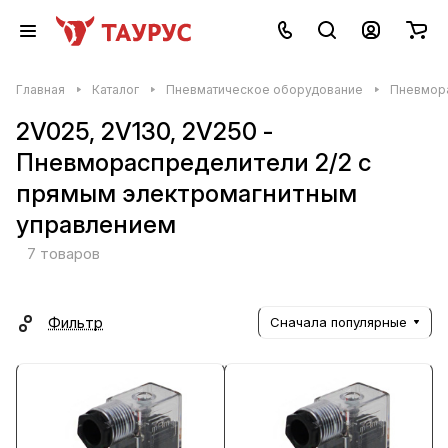
Главная
Каталог
Пневматическое оборудование
Пневмор
2V025, 2V130, 2V250 -
Пневмораспределители 2/2 с
прямым электромагнитным
управлением
7 товаров
Фильтр
Сначала популярные