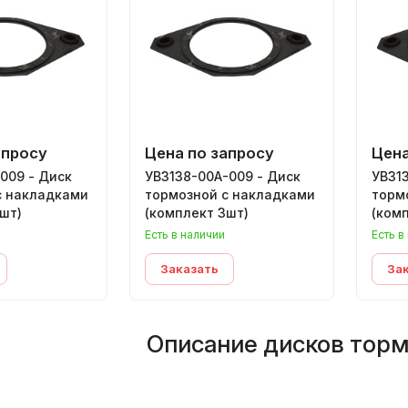
апросу
Цена по запросу
Цена
009 - Диск
УВ3138-00А-009 - Диск
УВ313
с накладками
тормозной с накладками
торм
шт)
(комплект 3шт)
(ком
Есть в наличии
Есть в
Заказать
За
Описание дисков тор