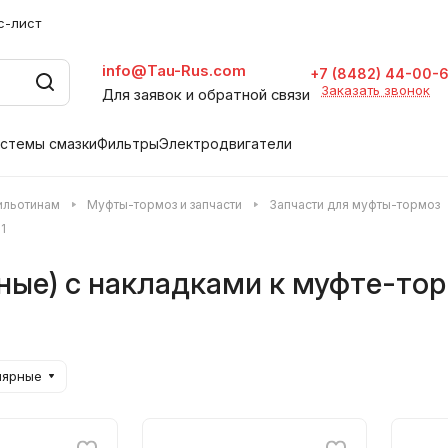
с-лист
info@Tau-Rus.com
+7 (8482) 44-00-
Заказать звонок
Для заявок и обратной связи
стемы смазки
Фильтры
Электродвигатели
гильотинам
Муфты-тормоз и запчасти
Запчасти для муфты-тормоз
1
ые) с накладками к муфте-тор
лярные