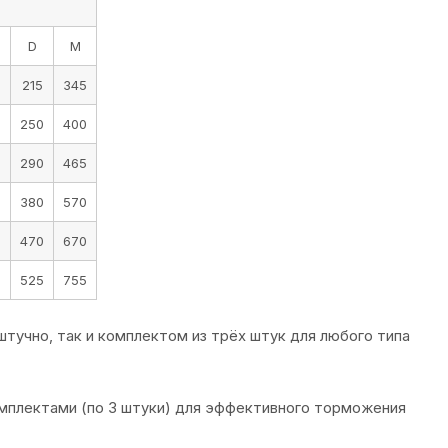
D
М
215
345
250
400
290
465
380
570
470
670
5
525
755
тучно, так и комплектом из трёх штук для любого типа
мплектами (по 3 штуки) для эффективного торможения