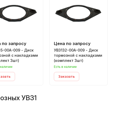
 по запросу
Цена по запросу
5-00А-009 - Диск
УВ3132-00А-009 - Диск
озной с накладками
тормозной с накладками
плект 3шт)
(комплект 3шт)
 наличии
Есть в наличии
казать
Заказать
мозных УВ31