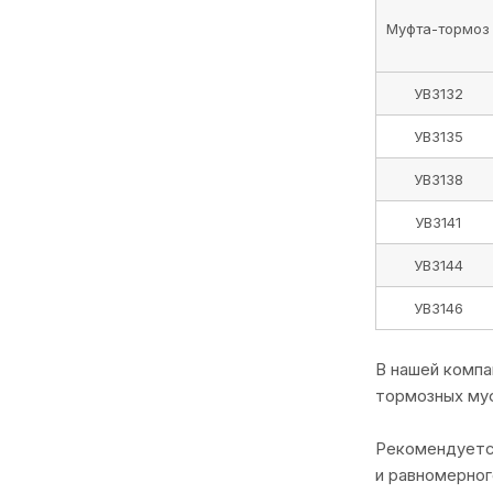
Муфта-тормоз
УВ3132
УВ3135
УВ3138
УВ3141
УВ3144
УВ3146
В нашей компа
тормозных муф
Рекомендуется
и равномерног