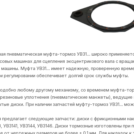
ая пневматическая муфта-тормоз УВ31... широко применяется
совых машинах для сцепления эксцентрикового вала с вращ
 машины. Муфта УВ31... имеет надежную, проверенную време
 регулировании обеспечивает долгий срок службы муфты.
подобно любому другому механизму, со временем муфта-тор
резиновые уплотнения (пневматические манжеты), ведущие 
тые диски. При наличии запчастей муфту-тормоз УВ31... мож
 предлагает следующие запчасти: диски с фрикционными на
8, УВ3141, УВ3144, УВ3146. Диски тормозные изготовлены при
е от чертежных размеров не более ± 0,1 мм. Для накладок 