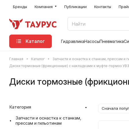
Бренды
Компания
Публикации
Контакты
Прай
Каталог
Гидравлика
Насосы
Пневматика
Си
Главная
Каталог
Запчасти и оснастка к станкам, прессам и 
Диски тормозные (фрикционные) с накладками к муфте-тормоз УВ3
Диски тормозные (фрикционн
Категория
Сначала попу
Запчасти и оснастка к станкам,
прессам и гильотинам