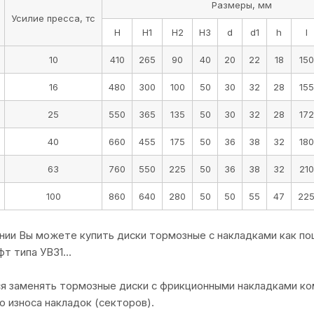
Размеры, мм
Усилие пресса, тс
H
H1
H2
H3
d
d1
h
l
10
410
265
90
40
20
22
18
150
16
480
300
100
50
30
32
28
155
25
550
365
135
50
30
32
28
172
40
660
455
175
50
36
38
32
180
63
760
550
225
50
36
38
32
210
100
860
640
280
50
50
55
47
22
нии Вы можете купить диски тормозные с накладками как пош
т типа УВ31...
 заменять тормозные диски с фрикционными накладками ко
о износа накладок (секторов).