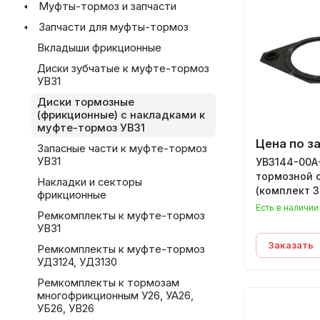
Муфты-тормоз и запчасти
Запчасти для муфты-тормоз
Вкладыши фрикционные
Диски зубчатые к муфте-тормоз
УВ31
Диски тормозные
(фрикционные) с накладками к
муфте-тормоз УВ31
Цена по з
Запасные части к муфте-тормоз
УВ31
УВ3144-00А
тормозной 
Накладки и секторы
(комплект 3
фрикционные
Есть в наличии
Ремкомплекты к муфте-тормоз
УВ31
Заказать
Ремкомплекты к муфте-тормоз
УД3124, УД3130
Ремкомплекты к тормозам
многофрикционным У26, УА26,
УБ26, УВ26