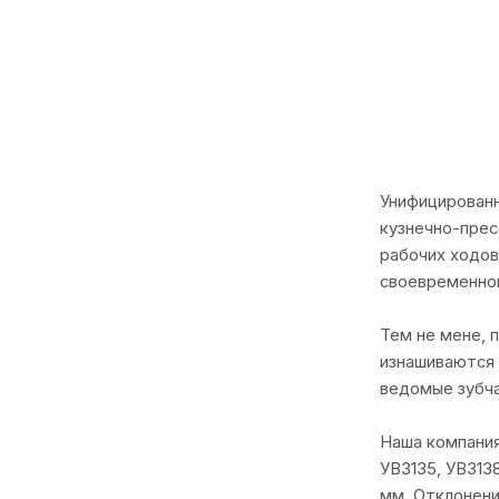
Унифицированн
кузнечно-прес
рабочих ходов
своевременном
Тем не мене, 
изнашиваются 
ведомые зубча
Наша компания
УВ3135, УВ313
мм. Отклонени