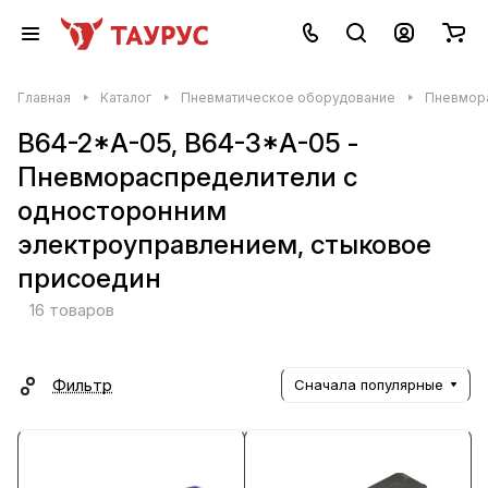
Главная
Каталог
Пневматическое оборудование
Пневмор
В64-2*А-05, В64-3*А-05 -
Пневмораспределители с
односторонним
электроуправлением, стыковое
присоедин
16 товаров
Фильтр
Сначала популярные