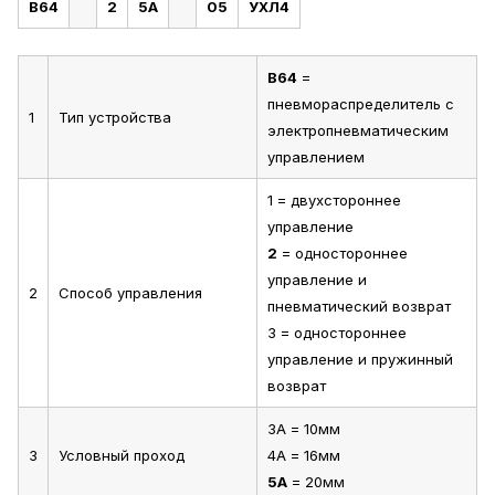
В64
2
5А
05
УХЛ4
В64
=
пневмораспределитель с
1
Тип устройства
электропневматическим
управлением
1 = двухстороннее
управление
2
= одностороннее
управление и
2
Способ управления
пневматический возврат
3 = одностороннее
управление и пружинный
возврат
3А = 10мм
3
Условный проход
4А = 16мм
5А
= 20мм