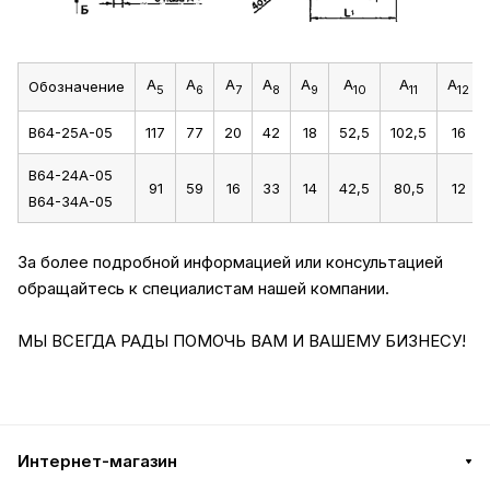
А
А
А
А
А
А
А
А
Обозначение
5
6
7
8
9
10
11
12
В64-25А-05
117
77
20
42
18
52,5
102,5
16
В64-24А-05
91
59
16
33
14
42,5
80,5
12
В64-34А-05
За более подробной информацией или консультацией
обращайтесь к специалистам нашей компании.
МЫ ВСЕГДА РАДЫ ПОМОЧЬ ВАМ И ВАШЕМУ БИЗНЕСУ!
Интернет-магазин