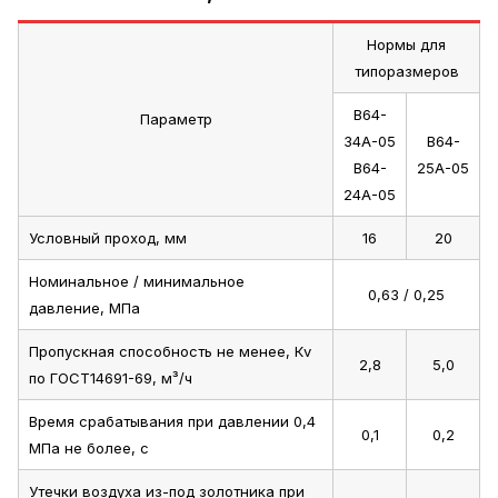
Нормы для
типоразмеров
В64-
Параметр
34А-05
В64-
В64-
25А-05
24А-05
Условный проход, мм
16
20
Номинальное / минимальное
0,63 / 0,25
давление, МПа
Пропускная способность не менее, Кv
2,8
5,0
по ГОСТ14691-69, м³/ч
Время срабатывания при давлении 0,4
0,1
0,2
МПа не более, с
Утечки воздуха из-под золотника при