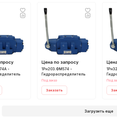
апросу
Цена по запросу
Цена
74А -
1Рн203.ФМ574 -
1Рн3
еделитель
Гидрораспределитель
Гидр
Под заказ
Под за
Заказать
За
Загрузить еще