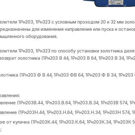
лители 1Рн203, 1Рн323 с условным проходом 20 и 32 мм зо
редназначены для изменения направления или пуска и остано
мышленного оборудования.
лители 1Рн203, 1Рн323 по способу установки золотника деля
озврат золотника (1Рн203 В 44, 1Рн203 В 64, 1Рн203 В 34, 1Рн2
лотника (1Рн203 Ф В 44, 1Рн203 ФВ 64, 1Рн203 Ф В 34, 1Рн203 
равления:
вление (1Рн203В.44, 1Рн203.В.64, 1Рн203.В.34, 1Рн203В 574, 
вление (1Рн203Н.44, 1Рн203.Н.64, 1Рн203.Н.34, 1Рн203Н 574,
е от кулачка (1Рн203К.44, 1Рн203.К.64, 1Рн203К.34, 1Рн203К 
;