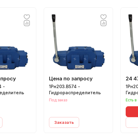
апросу
Цена по запросу
24 4
 -
1Рн203.В574 -
1Рн20
еделитель
Гидрораспределитель
Гидр
Под заказ
Есть в
Заказать