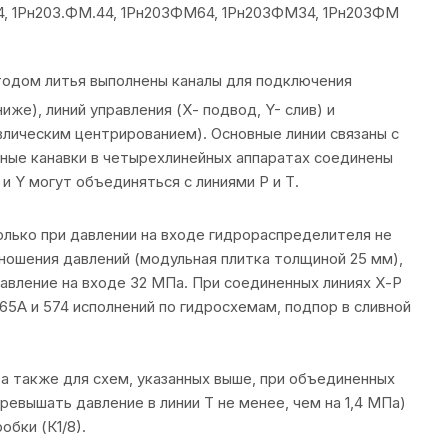
574, 1Рн203.ФМ.44, 1Рн203ФМ64, 1Рн203ФМ34, 1Рн203ФМ
одом литья выполнены каналы для подключения
иже), линий управления (Х- подвод, Y- слив) и
влическим центрированием). Основные линии связаны с
вные канавки в четырехлинейных аппаратах соединены
X и Y могут объединяться с линиями Р и Т.
олько при давлении на входе гидрораспределителя не
ношения давлений (модульная плитка толщиной 25 мм),
давление на входе 32 МПа. При соединенных линиях Х-Р
65, 65А и 574 исполнений по гидросхемам, подпор в сливной
 а также для схем, указанных выше, при объединенных
ревышать давление в линии Т не менее, чем на 1,4 МПа)
бки (К1/8).