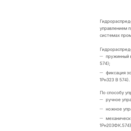
Гидрораспреде
управлением п
системах про
Гидрораспреде
пружинный в
574);
фиксация зо
1Рн323 В 574).
По способу уп
ручное упра
ножное упра
механическо
1Рн203ФК.574)