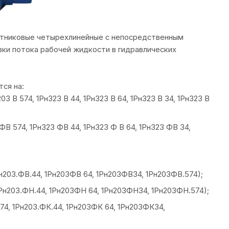
лотниковые четырехлинейные с непосредственным
вки потока рабочей жидкости в гидравлических
тся на:
03 В 574, 1Рн323 В 44, 1Рн323 В 64, 1Рн323 В 34, 1Рн323 В
ФВ 574, 1Рн323 ФВ 44, 1Рн323 Ф В 64, 1Рн323 ФВ 34,
1Рн203.ФВ.44, 1Рн203ФВ 64, 1Рн203ФВ34, 1Рн203ФВ.574);
 1Рн203.ФН.44, 1Рн203ФН 64, 1Рн203ФН34, 1Рн203ФН.574);
574, 1Рн203.ФК.44, 1Рн203ФК 64, 1Рн203ФК34,