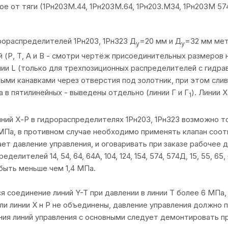
ое от тяги (1Рн203М.44, 1Рн203М.64, 1Рн203.М34, 1Рн203М 
рораспределителей 1Рн203, 1Рн323 Д
=20 мм и Д
=32 мм мет
у
у
 (Р, Т, А и В - смотри чертёж присоединительных размеров н
ии L (только для трехпозиционных распределителей с гидра
ыми канавками через отверстия под золотник, при этом сли
а в пятилинейных - выведены отдельно (линии Г и Г
). Линии 
1
ний Х-Р в гидрораспределителях 1Рн203, 1Рн323 возможно т
МПа, в противном случае необходимо применять клапан соот
ет давление управления, и оговаривать при заказе рабочее 
еделителей 14, 54, 64, 64А, 104, 124, 154, 574, 574Д, 15, 55, 
быть меньше чем 1,4 МПа.
я соединение линий Y-T при давлении в линии Т более 6 МПа,
сли линии X н Р не объединены, давление управления должно п
ия линий управления с основными следует демонтировать про