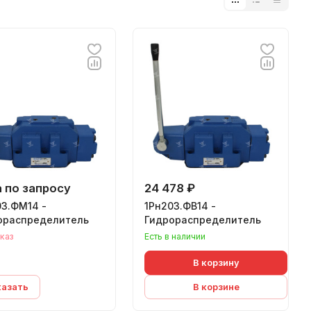
 по запросу
24 478 ₽
03.ФМ14 -
1Рн203.ФВ14 -
ораспределитель
Гидрораспределитель
каз
Есть в наличии
В корзину
казать
В корзине