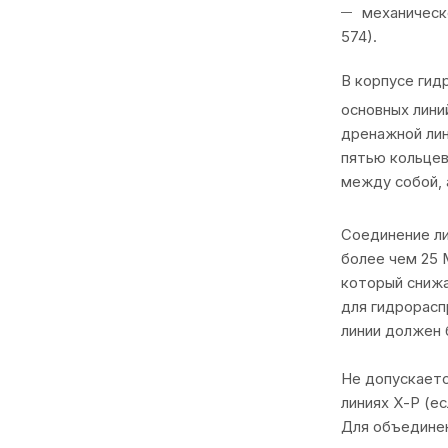
механическ
574).
В корпусе гид
основных линий
дренажной лин
пятью кольцев
между собой, 
Соединение ли
более чем 25 
который снижа
для гидрораспр
линии должен 
Не допускаетс
линиях Х-Р (е
Для объединен