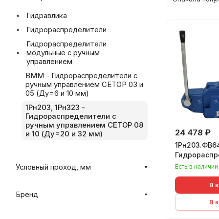
Гидравлика
Гидрораспределители
Гидрораспределители
модульные с ручным
управлением
ВММ - Гидрораспределители с
ручным управлением CETOP 03 и
05 (Ду=6 и 10 мм)
1Рн203, 1Рн323 -
Гидрораспределители с
ручным управлением CETOP 08
24 478 ₽
и 10 (Ду=20 и 32 мм)
1Рн203.ФВ64
Гидрораспр
Есть в наличии
Условный проход, мм
В 
Бренд
В 