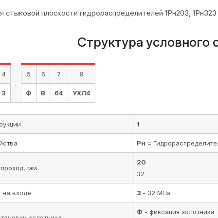
я стыковой плоскости гидрораспределителей 1Рн203, 1Рн323
Структура условного 
4
5
6
7
8
.
3
Ф
В
64
УХЛ4
рукции
1
йства
Рн
= Гидрораспределите
20
 проход, мм
32
 на входе
3
- 32 МПа
Ф
- фиксация золотника
становки золотника