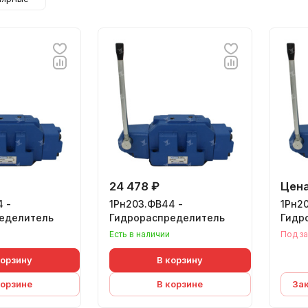
24 478 ₽
Цена
 -
1Рн203.ФВ44 -
1Рн2
еделитель
Гидрораспределитель
Гидр
Есть в наличии
Под за
корзину
В корзину
корзине
В корзине
За