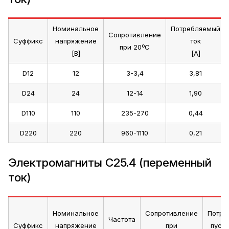
Номинальное
Потребляемый
Сопротивление
Суффикс
напряжение
ток
при 20ºС
[В]
[А]
D12
12
3-3,4
3,81
D24
24
12-14
1,90
D110
110
235-270
0,44
D220
220
960-1110
0,21
Электромагниты C25.4 (переменный
ток)
Номинальное
Сопротивление
Потре
Частота
Суффикс
напряжение
при
пуско