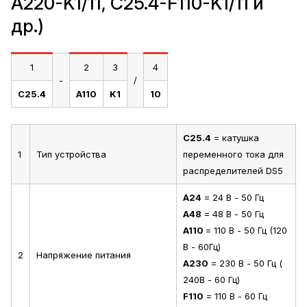
A220-K1/11, C25.4-F110-K1/11 и
др.)
1
2
3
4
-
/
C25.4
A110
K1
10
C25.4
= катушка
1
Тип устройства
переменного тока для
распределителей DS5
A24
= 24 В - 50 Гц
A48
= 48 В - 50 Гц
A110
= 110 В - 50 Гц (120
В - 60Гц)
2
Напряжение питания
A230
= 230 В - 50 Гц (
240В - 60 Гц)
F110
= 110 В - 60 Гц