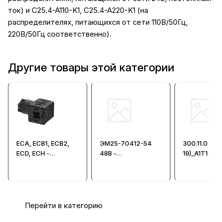
ток) и C25.4-A110-K1, C25.4-A220-K1 (на
распределителях, питающихся от сети 110В/50Гц,
220В/50Гц соответственно).
Другие товары этой категории
ECA, ECB1, ECB2,
ЭМ25-70412-54
300.11.03L_(
ECD, ECH -
48В -
19)_A1T1012
Электроразъёмы
Электромагнит
Электрораз
(штекеры) для
индикацие
гидрораспредели
телей
Перейти в категорию