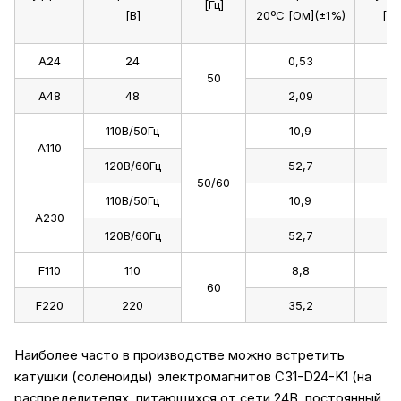
[Гц]
[В]
20ºС [Ом](±1%)
[А]
A24
24
0,53
50
A48
48
2,09
110В/50Гц
10,9
A110
120В/60Гц
52,7
50/60
110В/50Гц
10,9
A230
120В/60Гц
52,7
F110
110
8,8
60
F220
220
35,2
Наиболее часто в производстве можно встретить
катушки (соленоиды) электромагнитов C31-D24-K1 (на
распределителях, питающихся от сети 24В, постоянный