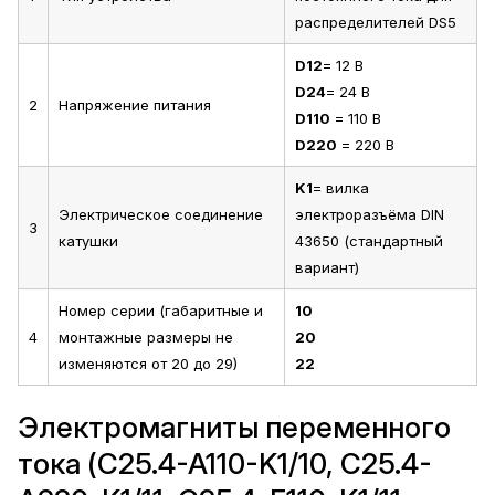
распределителей DS5
D12
= 12 В
D24
= 24 В
2
Напряжение питания
D110
= 110 В
D220
= 220 В
K1
= вилка
Электрическое соединение
электроразъёма DIN
3
катушки
43650 (стандартный
вариант)
Номер серии (габаритные и
10
4
монтажные размеры не
20
изменяются от 20 до 29)
22
Электромагниты переменного
тока (C25.4-A110-K1/10, C25.4-