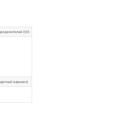
пределителей DS5
дартный вариант)