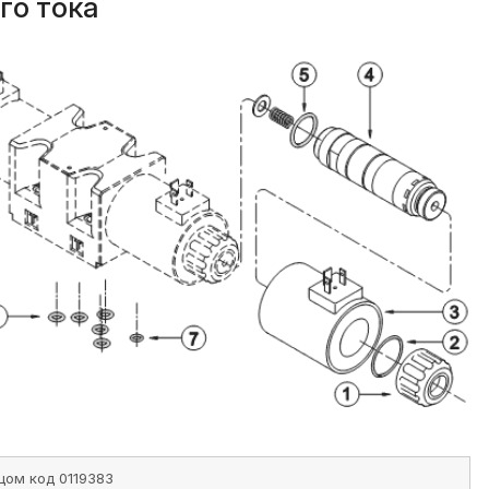
го тока
цом код 0119383