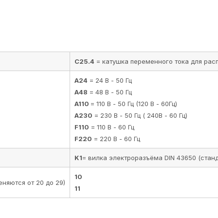
C25.4
= катушка переменного тока для рас
A24
= 24 В - 50 Гц
A48
= 48 В - 50 Гц
A110
= 110 В - 50 Гц (120 В - 60Гц)
A230
= 230 В - 50 Гц ( 240В - 60 Гц)
F110
= 110 В - 60 Гц
F220
= 220 В - 60 Гц
K1
= вилка электроразъёма DIN 43650 (стан
10
няются от 20 до 29)
11