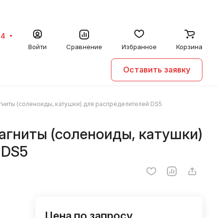
64
Войти
Сравнение
Избранное
Корзина
Оставить заявку
агниты (соленоиды, катушки) для распределителей DS5
магниты (соленоиды, катушки)
 DS5
Цена по запросу