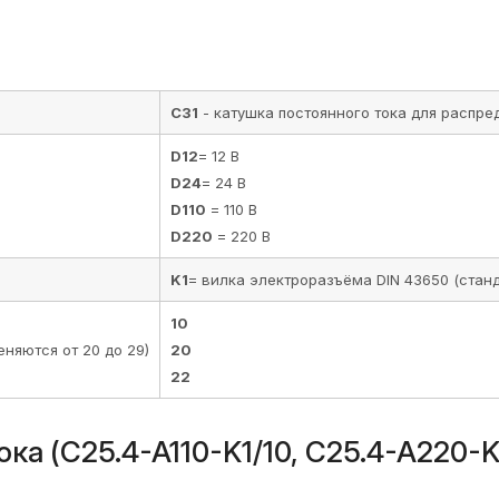
C31
- катушка постоянного тока для распре
D12
= 12 В
D24
= 24 В
D110
= 110 В
D220
= 220 В
K1
= вилка электроразъёма DIN 43650 (стан
10
няются от 20 до 29)
20
22
(C25.4-A110-K1/10, C25.4-A220-K1/1