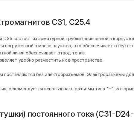
тромагнитов С31, C25.4
DS5 состоят из арматурной трубки (ввинченной в корпус кла
я погруженный в масло плунжер, что обеспечивает отсутств
атной линии обеспечивает отвод тепла.
озволяет удобно разместить их в пространстве.
ем поставляются без электроразъёмов. Электроразъёмы дол
ния, рекомендуется использовать разъемы типа "H", котор
ушки) постоянного тока (C31-D24-K1