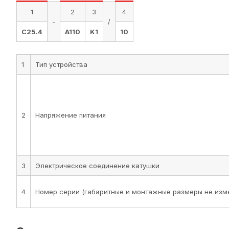
1
2
3
4
-
/
C25.4
A110
K1
10
1
Тип устройства
2
Напряжение питания
3
Электрическое соединение катушки
4
Номер серии (габаритные и монтажные размеры не изме