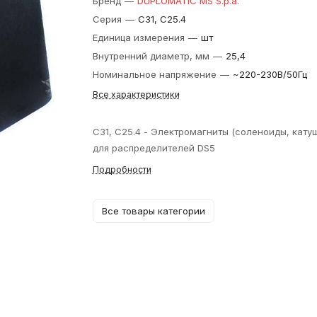
Бренд
—
DUPLOMATIC MS S.p.a.
Серия
—
С31, C25.4
Единица измерения
—
шт
Внутренний диаметр, мм
—
25,4
Номинальное напряжение
—
~220-230В/50Гц
Все характеристики
С31, C25.4 - Электромагниты (соленоиды, кату
для распределителей DS5
Подробности
Все товары категории