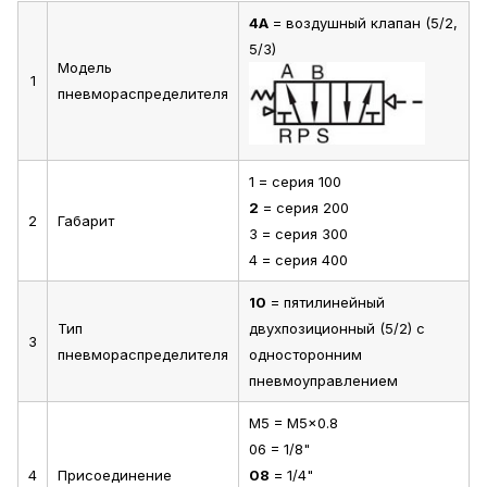
4A
= воздушный клапан (5/2,
5/3)
Модель
1
пневмораспределителя
1 = серия 100
2
= серия 200
2
Габарит
3 = серия 300
4 = серия 400
10
= пятилинейный
Тип
двухпозиционный (5/2) с
3
пневмораспределителя
односторонним
пневмоуправлением
M5 = M5x0.8
06 = 1/8"
4
Присоединение
08
= 1/4"