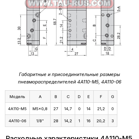
Габаритные и присоединительные размеры
пневмораспределителей 4A110-M5, 4A110-06
Модель
A
B
C
D
E
F
G
4A110-M5
M5x0,8
27
14,7
0
14
21,2
0
4A110-06
1/8"
28
14,2
1
16
20,2
3
Расходные характеристики 4A110-M5,