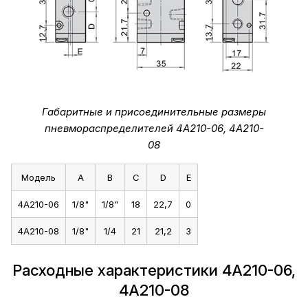
Габаритные и присоединительные размеры
пневмораспределителей 4A210-06, 4A210-
08
Модель
A
B
C
D
E
4A210-06
1/8"
1/8"
18
22,7
0
4A210-08
1/8"
1/4
21
21,2
3
Расходные характеристики 4A210-06,
4A210-08