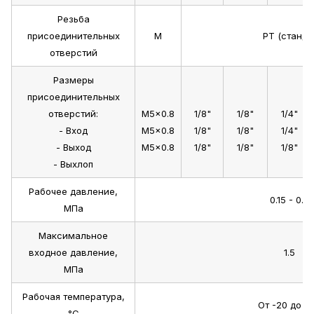
Резьба
присоединительных
M
PT (станда
отверстий
Размеры
присоединительных
отверстий:
M5x0.8
1/8"
1/8"
1/4"
- Вход
M5x0.8
1/8"
1/8"
1/4"
- Выход
M5x0.8
1/8"
1/8"
1/8"
- Выхлоп
Рабочее давление,
0.15 - 0.8
МПа
Максимальное
входное давление,
1.5
МПа
Рабочая температура,
От -20 до +
°C