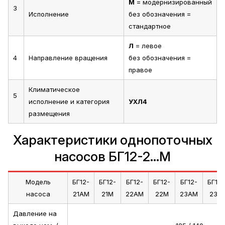
М
= модернизированный
3
Исполнение
без обозначения =
стандартное
Л
= левое
4
Направление вращения
без обозначения =
правое
Климатическое
5
исполнение и категория
УХЛ4
размещения
Характеристики однопоточных
насосов БГ12-2...М
Модель
БГ12-
БГ12-
БГ12-
БГ12-
БГ12-
БГ12-
насоса
21АМ
21М
22АМ
22М
23АМ
23М
Давление на