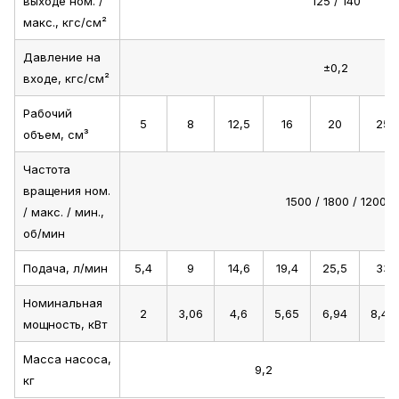
выходе ном. /
125 / 140
макс., кгс/см²
Давление на
±0,2
входе, кгс/см²
Рабочий
5
8
12,5
16
20
25
объем, см³
Частота
вращения ном.
1500 / 1800 / 1200
/ макс. / мин.,
об/мин
Подача, л/мин
5,4
9
14,6
19,4
25,5
33
Номинальная
2
3,06
4,6
5,65
6,94
8,45
мощность, кВт
Масса насоса,
9,2
кг