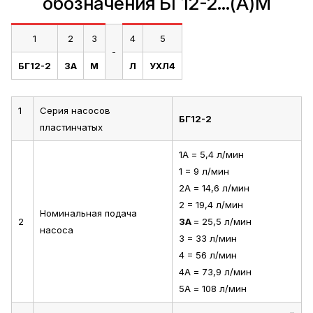
обозначения БГ12-2...(А)М
1
2
3
4
5
-
БГ12-2
3А
М
Л
УХЛ4
1
Серия насосов
БГ12-2
пластинчатых
1А = 5,4 л/мин
1 = 9 л/мин
2А = 14,6 л/мин
2 = 19,4 л/мин
Номинальная подача
2
3А
= 25,5 л/мин
насоса
3 = 33 л/мин
4 = 56 л/мин
4А = 73,9 л/мин
5А = 108 л/мин