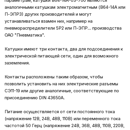
параметрам, катушки В64-14А-03-700 являются
аналогичными катушкам электромагнитным (В64-14А или
П-ЭПР3) других производителей и могут
устанавливаться взамен них, например на
пневмораспределители 5Р2 или П-ЭПР... производства
ОАО "Пневматика".
Катушки имеют три контакта, два для подсоединения к
электрической питающей сети, один для возможного
заземления.
Контакты расположены таким образом, чтобы
позволить установить на них электрические разъемы
СЭ11-19 или другие аналогичные, соответствующие по
присоединению DIN 43650А.
Питание осуществляется от сети постоянного тока
(напряжение 12В, 24В, 48В, 110В) или переменного тока
частотой 50 Герц (напряжение 24В, 36В, 48В, 110В, 220В,