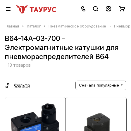
Главная
Каталог
Пневматическое оборудование
Пневмор
В64-14А-03-700 -
Электромагнитные катушки для
пневмораспределителей В64
13 товаров
Фильтр
Сначала популярные