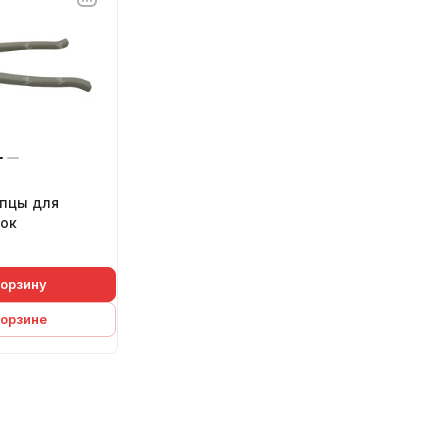
пцы для
бок
корзину
корзине