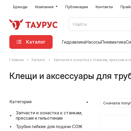
Бренды
Компания
Публикации
Контакты
Прай
Каталог
Гидравлика
Насосы
Пневматика
Си
Главная
Каталог
Запчасти и оснастка к станкам, прессам и 
Клещи и аксессуары для тру
Категория
Сначала попу
Запчасти и оснастка к станкам,
прессам и гильотинам
Трубки гибкие для подачи СОЖ