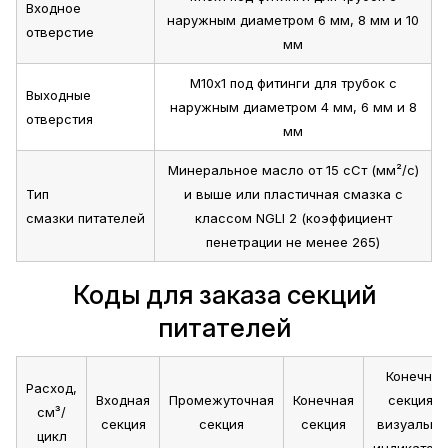
Входное
наружным диаметром 6 мм, 8 мм и 10
отверстие
мм
М10х1 под фитинги для трубок с
Выходные
наружным диаметром 4 мм, 6 мм и 8
отверстия
мм
Минеральное масло от 15 сСт (мм²/с)
Тип
и выше или пластичная смазка с
смазки питателей
классом NGLI 2 (коэффициент
пенетрации не менее 265)
Коды для заказа секций
питателей
Конечная
Расход,
Входная
Промежуточная
Конечная
секция с
см³/
секция
секция
секция
визуальн
цикл
индикатор