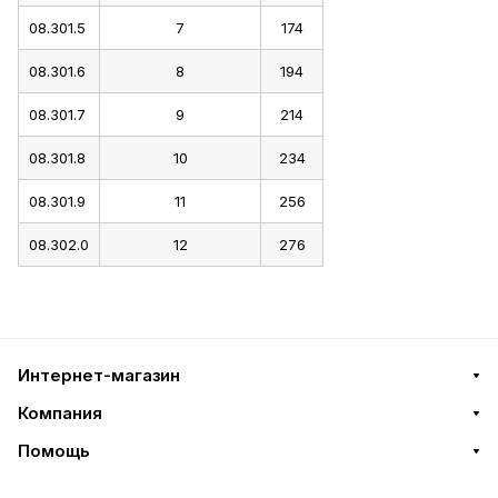
08.301.5
7
174
08.301.6
8
194
08.301.7
9
214
08.301.8
10
234
08.301.9
11
256
08.302.0
12
276
Интернет-магазин
Компания
Помощь