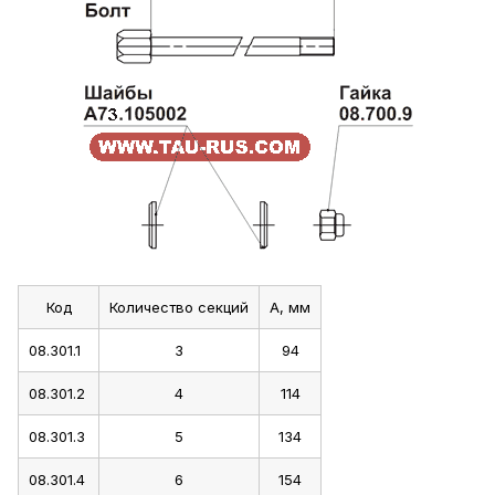
Код
Количество секций
А, мм
08.301.1
3
94
08.301.2
4
114
08.301.3
5
134
08.301.4
6
154