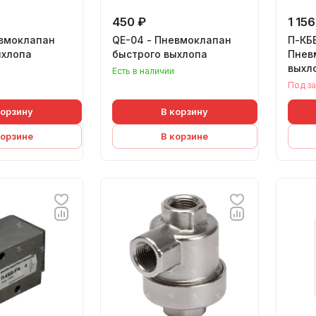
450 ₽
1 156
евмоклапан
QE-04 - Пневмоклапан
П-КБВ
ыхлопа
быстрого выхлопа
Пнев
выхл
Есть в наличии
Под за
корзину
В корзину
корзине
В корзине