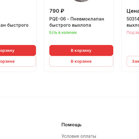
790 ₽
Цена
PQE-06 - Пневмоклапан
50314
ан быстрого
быстрого выхлопа
выхл
Есть в наличии
Под за
корзину
В корзину
корзине
В корзине
За
Помощь
Условия оплаты