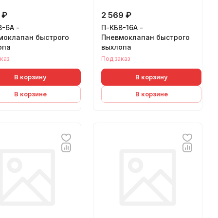
 ₽
2 569 ₽
-6А -
П-КБВ-16А -
моклапан быстрого
Пневмоклапан быстрого
опа
выхлопа
каз
Под заказ
В корзину
В корзину
В корзине
В корзине