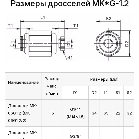
Размеры дросселей MK*G-1.2
Расход
Размеры (мм)
Наименование
макс.
D1
D2
L1
S1
S2
л/мин
Дроссель MK-
G1/4"
06G1.2 (MK-
15
34
65
22
32
(M14x1,5)
06G1.2/2)
Дроссель MK-
G3/8"