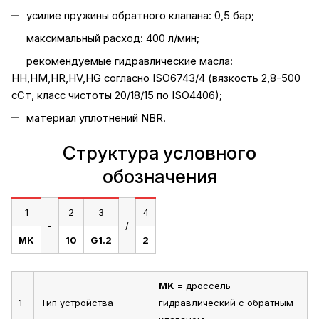
усилие пружины обратного клапана: 0,5 бар;
максимальный расход: 400 л/мин;
рекомендуемые гидравлические масла:
HH,HM,HR,HV,HG согласно ISO6743/4 (вязкость 2,8-500
сСт, класс чистоты 20/18/15 по ISO4406);
материал уплотнений NBR.
Структура условного
обозначения
1
2
3
4
-
/
MK
10
G1.2
2
MK
= дроссель
1
Тип устройства
гидравлический с обратным