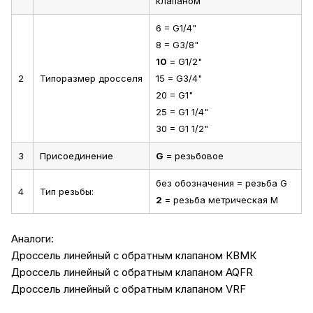
клапаном
6 = G1/4"
8 = G3/8"
10
= G1/2"
2
Типоразмер дросселя
15 = G3/4"
20 = G1"
25 = G1 1/4"
30 = G1 1/2"
3
Присоединение
G
= резьбовое
без обозначения = резьба G
4
Тип резьбы:
2
= резьба метрическая М
Аналоги:
Дроссель линейный с обратным клапаном КВМК
Дроссель линейный с обратным клапаном AQFR
Дроссель линейный с обратным клапаном VRF