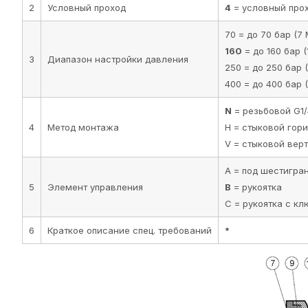
2
Условный проход
4
= условный про
70 = до 70 бар (7
160
= до 160 бар (
3
Диапазон настройки давления
250 = до 250 бар 
400 = до 400 бар 
N
= резьбовой G1/
4
Метод монтажа
H = стыковой гор
V = стыковой вер
A = под шестигра
5
Элемент управления
B
= рукоятка
C = рукоятка с к
6
Краткое описание спец. требований
*