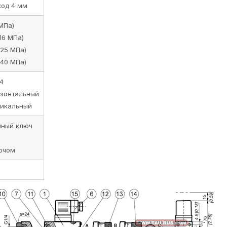
ход 4 мм
 МПа)
16 МПа)
(25 МПа)
(40 МПа)
4
изонтальный
тикальный
нный ключ
лючом