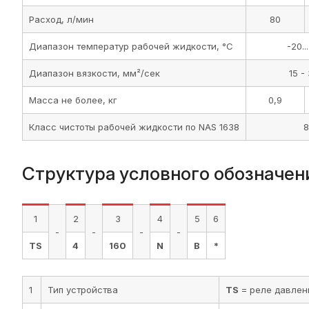
Расход, л/мин
80
Диапазон температур рабочей жидкости, °C
-20..
Диапазон вязкости, мм²/сек
15 -
Масса не более, кг
0,9
Класс чистоты рабочей жидкости по NAS 1638
8
Структура условного обозначен
1
2
3
4
5
6
-
-
-
-
TS
4
160
N
B
*
1
Тип устройства
TS
= реле давлен