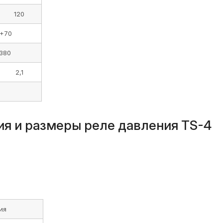
120
.+70
 380
2,1
ия и размеры реле давления TS-4
ия