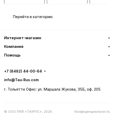
гидравлический,
гидравлический,
гидравличе
левый
правый
правый
Перейти в категорию
Интернет-магазин
Компания
Помощь
+7 (8482) 44-00-64
info@Tau-Rus.com
г. Тольятти Офис: ул. Маршала Жукова, 35Б, оф. 205
© ООО ПКФ «ТАУРУС», 2026
Конфиденциальность