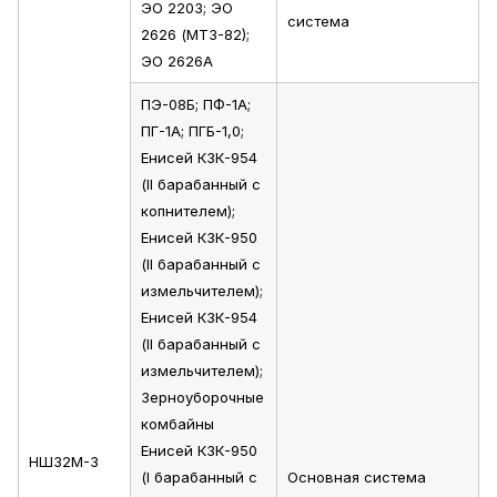
ЭО 2203; ЭО
система
2626 (МТЗ-82);
ЭО 2626А
ПЭ-08Б; ПФ-1А;
ПГ-1А; ПГБ-1,0;
Енисей КЗК-954
(II барабанный с
копнителем);
Енисей КЗК-950
(II барабанный с
измельчителем);
Енисей КЗК-954
(II барабанный с
измельчителем);
Зерноуборочные
комбайны
Енисей КЗК-950
НШ32М-3
(I барабанный с
Основная система