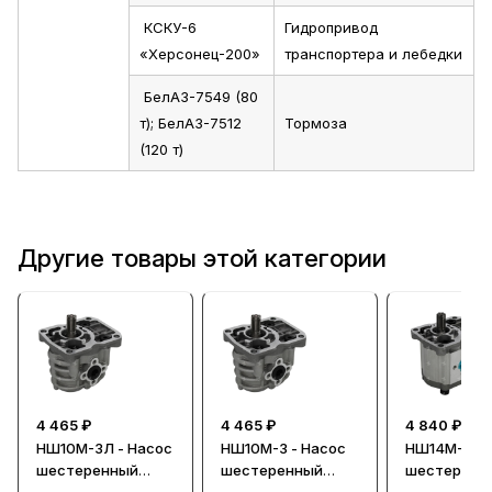
КСКУ-6
Гидропривод
«Херсонец-200»
транспортера и лебедки
БелАЗ-7549 (80
т); БелАЗ-7512
Тормоза
(120 т)
Другие товары этой категории
4 465 ₽
4 465 ₽
4 840 ₽
НШ10М-3Л - Насос
НШ10М-3 - Насос
НШ14М-3 - 
шестеренный
шестеренный
шестеренн