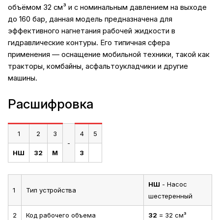
объёмом 32 см³ и с номинальным давлением на выходе
до 160 бар, данная модель предназначена для
эффективного нагнетания рабочей жидкости в
гидравлические контуры. Его типичная сфера
применения — оснащение мобильной техники, такой как
тракторы, комбайны, асфальтоукладчики и другие
машины.
Расшифровка
1
2
3
4
5
-
НШ
32
М
3
НШ
- Насос
1
Тип устройства
шестеренный
2
Код рабочего объема
32
= 32 см³