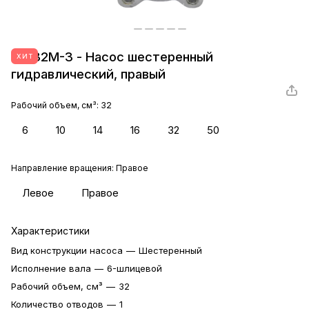
НШ32М-3 - Насос шестеренный
ХИТ
гидравлический, правый
Рабочий объем, см³:
32
6
10
14
16
32
50
Направление вращения:
Правое
Левое
Правое
Характеристики
Вид конструкции насоса
—
Шестеренный
Исполнение вала
—
6-шлицевой
Рабочий объем, см³
—
32
Количество отводов
—
1