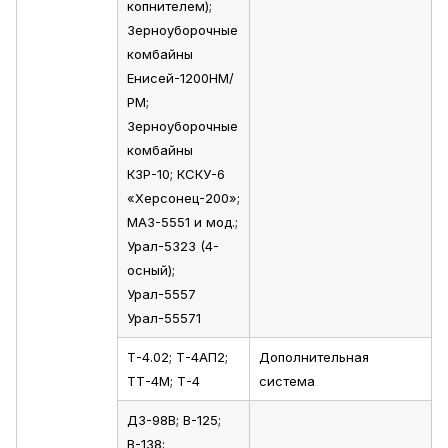
копнителем);
Зерноуборочные
комбайны
Енисей-1200НМ/
РМ;
Зерноуборочные
комбайны
КЗР-10; КСКУ-6
«Херсонец-200»;
МАЗ-5551 и мод.;
Урал-5323 (4-
осный);
Урал-5557
Урал-55571
Т-4.02; Т-4АП2;
Дополнительная
ТТ-4М; Т-4
система
ДЗ-98В; В-125;
В-138;