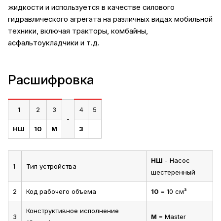
жидкости и используется в качестве силового
гидравлического агрегата на различных видах мобильной
техники, включая тракторы, комбайны,
асфальтоукладчики и т.д.
Расшифровка
1
2
3
4
5
-
НШ
10
М
3
НШ
- Насос
1
Тип устройства
шестеренный
2
Код рабочего объема
10
= 10 см³
Конструктивное исполнение
3
M
= Master