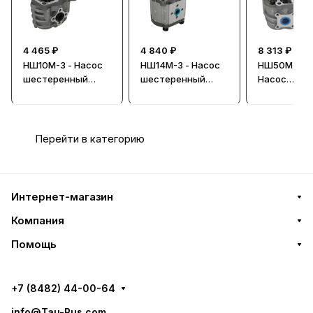
4 465 ₽
4 840 ₽
8 313 ₽
НШ10М-3 - Насос
НШ14М-3 - Насос
НШ50М-3Л 
шестеренный
шестеренный
Насос
гидравлический,
гидравлический,
шестеренн
правый
правый
гидравличе
левый
Перейти в категорию
Интернет-магазин
Компания
Помощь
+7 (8482) 44-00-64
info@Tau-Rus.com