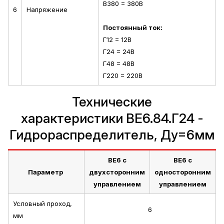
В380 = 380В
6
Напряжение
Постоянный ток:
Г12 = 12В
Г24 = 24В
Г48 = 48В
Г220 = 220В
Технические
характеристики ВЕ6.84.Г24 -
Гидрораспределитель, Ду=6мм
ВЕ6 с
ВЕ6 с
Параметр
двухсторонним
односторонним
управлением
управлением
Условный проход,
6
мм