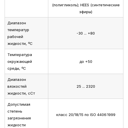
(полигликоль); HEES (синтетические
эфиры)
Диапазон
температур
-30 ... +80
рабочей
жидкости, ºС
Температура
окружающей
до +50
среды, ºС
Диапазон
вязкостей
25 ... 2320
жидкости, сСт
Допустимая
степень
класс 20/18/15 по ISO 4406:1999
загрязнения
жидкости