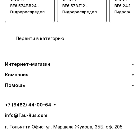
ВЕ6.574Е.В24 -
ВЕ6.573.Г12 -
ВЕ6.24.Г48 -
Гидрораспредели
Гидрораспредели
Гидрорасп
тель, Ду = 6мм
тель, Ду=6мм
тель, Ду=6
Перейти в категорию
Интернет-магазин
Компания
Помощь
+7 (8482) 44-00-64
info@Tau-Rus.com
г. Тольятти Офис: ул. Маршала Жукова, 35Б, оф. 205