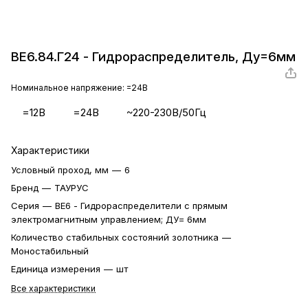
ВЕ6.84.Г24 - Гидрораспределитель, Ду=6мм
Номинальное напряжение:
=24В
=12В
=24В
~220-230В/50Гц
Характеристики
Условный проход, мм
—
6
Бренд
—
ТАУРУС
Серия
—
ВЕ6 - Гидрораспределители с прямым
электромагнитным управлением; ДУ= 6мм
Количество стабильных состояний золотника
—
Моностабильный
Единица измерения
—
шт
Все характеристики