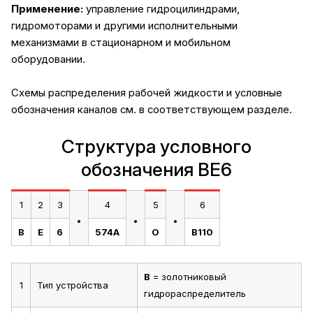
Применение:
управление гидроцилиндрами,
гидромоторами и другими исполнительными
механизмами в стационарном и мобильном
оборудовании.
Схемы распределения рабочей жидкости и условные
обозначения каналов
см. в соответствующем разделе.
Структура условного
обозначения ВЕ6
1
2
3
4
5
6
.
.
.
В
Е
6
574А
О
В110
В
= золотниковый
1
Тип устройства
гидрораспределитель