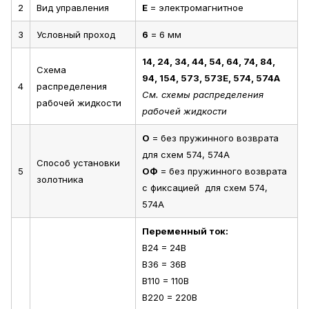
2
Вид управления
Е
= электромагнитное
3
Условный проход
6
= 6 мм
14, 24, 34, 44, 54, 64, 74, 84,
Схема
94, 154, 573, 573Е, 574, 574А
4
распределения
См. схемы распределения
рабочей жидкости
рабочей жидкости
О
= без пружинного возврата
для схем 574, 574А
Способ установки
5
ОФ
= без пружинного возврата
золотника
с фиксацией для схем 574,
574А
Переменный ток:
В24 = 24В
В36 = 36В
В110 = 110В
В220 = 220В