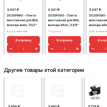
3 037 ₽
2 021 ₽
3 037 ₽
D03SPB8G - Плита
D03SPS6G - Плита
D03SPS8G 
монтажная для ВЕ6,
монтажная для ВЕ6,
монтажная 
выходы вниз, G1/2"
выходы вбок, G3/8"
выходы вбо
Есть в наличии
Под заказ
Есть в налич
В корзину
В корзину
В кор
Другие товары этой категории
3 654 ₽
3 461 ₽
5 179 ₽