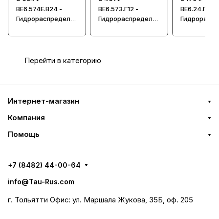
ВЕ6.574Е.В24 -
ВЕ6.573.Г12 -
ВЕ6.24.Г48 -
Гидрораспредели
Гидрораспредели
Гидрорасп
тель, Ду = 6мм
тель, Ду=6мм
тель, Ду=6
Перейти в категорию
Интернет-магазин
Компания
Помощь
+7 (8482) 44-00-64
info@Tau-Rus.com
г. Тольятти Офис: ул. Маршала Жукова, 35Б, оф. 205