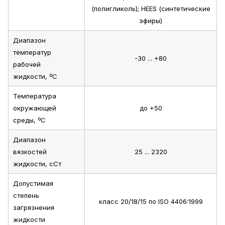
(полигликоль); HEES (синтетические
эфиры)
Диапазон
температур
-30 ... +80
рабочей
жидкости, ºС
Температура
окружающей
до +50
среды, ºС
Диапазон
вязкостей
25 ... 2320
жидкости, сСт
Допустимая
степень
класс 20/18/15 по ISO 4406:1999
загрязнения
жидкости