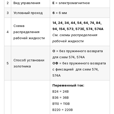
2
Вид управления
Е
= электромагнитное
3
Условный проход
6
= 6 мм
14, 24, 34, 44, 54, 64, 74, 84,
Схема
94, 154, 573, 573Е, 574, 574А
4
распределения
См. схемы распределения
рабочей жидкости
рабочей жидкости
О
= без пружинного возврата
для схем 574, 574А
Способ установки
5
ОФ
= без пружинного возврата
золотника
с фиксацией для схем 574,
574А
Переменный ток:
В24 = 24В
В36 = 36В
В110 = 110В
В220 = 220В