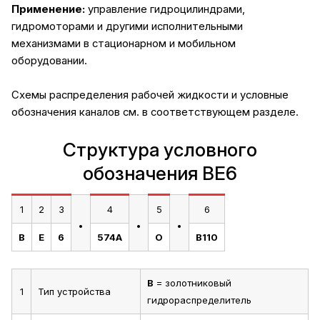
Применение:
управление гидроцилиндрами,
гидромоторами и другими исполнительными
механизмами в стационарном и мобильном
оборудовании.
Схемы распределения рабочей жидкости и условные
обозначения каналов
см. в соответствующем разделе.
Структура условного
обозначения ВЕ6
1
2
3
4
5
6
.
.
.
В
Е
6
574А
О
В110
В
= золотниковый
1
Тип устройства
гидрораспределитель