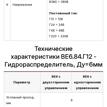
В380 = 380В
6
Напряжение
Постоянный ток:
Г12 = 12В
Г24 = 24В
Г48 = 48В
Г220 = 220В
Технические
характеристики ВЕ6.84.Г12 -
Гидрораспределитель, Ду=6мм
ВЕ6 с
ВЕ6 с
Параметр
двухсторонним
односторонним
управлением
управлением
Условный проход,
6
мм