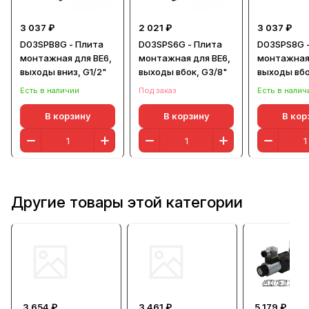
3 037 ₽
2 021 ₽
3 037 ₽
D03SPB8G - Плита
D03SPS6G - Плита
D03SPS8G 
монтажная для ВЕ6,
монтажная для ВЕ6,
монтажная 
выходы вниз, G1/2"
выходы вбок, G3/8"
выходы вбо
Есть в наличии
Под заказ
Есть в налич
В корзину
В корзину
В кор
Другие товары этой категории
3 654 ₽
3 461 ₽
5 179 ₽