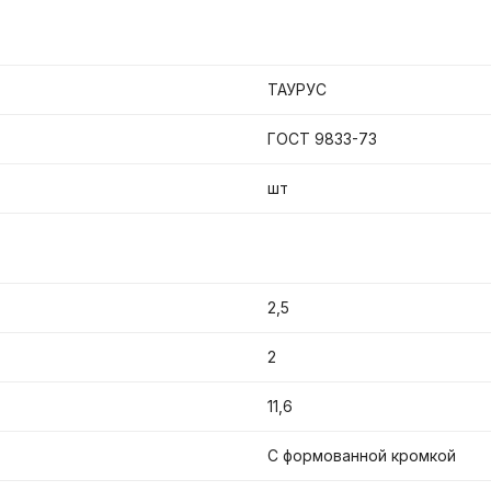
ТАУРУС
ГОСТ 9833-73
шт
2,5
2
11,6
С формованной кромкой