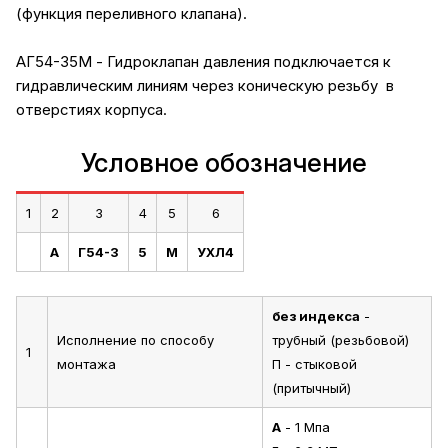
(функция переливного клапана).
АГ54-35М - Гидроклапан давления подключается к
гидравлическим линиям через коническую резьбу в
отверстиях корпуса.
Условное обозначение
1
2
3
4
5
6
А
Г54-3
5
М
УХЛ4
без индекса
-
Исполнение по способу
трубный (резьбовой)
1
монтажа
П - стыковой
(притычный)
А
- 1 Мпа