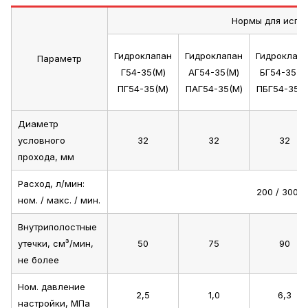
Нормы для испо
Гидроклапан
Гидроклапан
Гидроклап
Параметр
Г54-35(М)
АГ54-35(М)
БГ54-35(М
ПГ54-35(М)
ПАГ54-35(М)
ПБГ54-35(М
Диаметр
условного
32
32
32
прохода, мм
Расход, л/мин:
200 / 300 /
ном. / макс. / мин.
Внутриполостные
утечки, см³/мин,
50
75
90
не более
Ном. давление
2,5
1,0
6,3
настройки, МПа