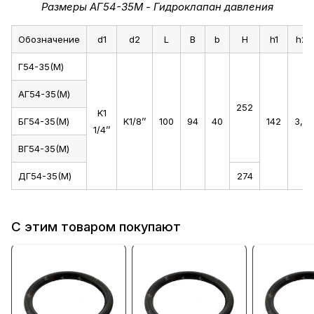
Размеры АГ54-35М - Гидроклапан давления
Обозначение
d1
d2
L
B
b
H
h1
h2
Г54-35(М)
АГ54-35(М)
252
K1
БГ54-35(М)
K1/8’’
100
94
40
142
3,0
1/4’’
ВГ54-35(М)
ДГ54-35(М)
274
С этим товаром покупают