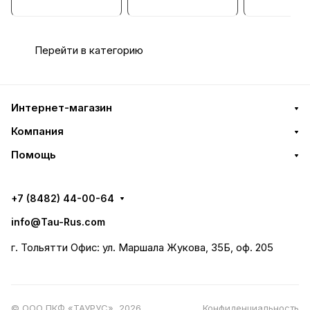
управлением
Гидрораспредели
тель, Ду = 
CETOP 07 (Ду=16
тель
мм)
Перейти в категорию
Интернет-магазин
Компания
Помощь
+7 (8482) 44-00-64
info@Tau-Rus.com
г. Тольятти Офис: ул. Маршала Жукова, 35Б, оф. 205
© ООО ПКФ «ТАУРУС», 2026
Конфиденциальность