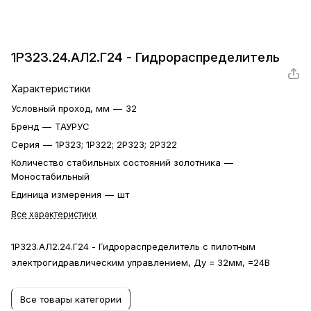
1Р323.24.АЛ2.Г24 - Гидрораспределитель
Характеристики
Условный проход, мм
—
32
Бренд
—
ТАУРУС
Серия
—
1Р323; 1Р322; 2Р323; 2Р322
Количество стабильных состояний золотника
—
Моностабильный
Единица измерения
—
шт
Все характеристики
1Р323.АЛ2.24.Г24 - Гидрораспределитель с пилотным
электрогидравлическим управлением, Ду = 32мм, =24В
Все товары категории