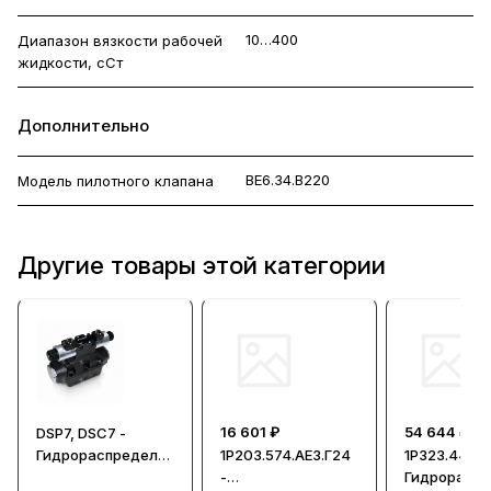
10…400
Диапазон вязкости рабочей
жидкости, сСт
Дополнительно
ВЕ6.34.В220
Модель пилотного клапана
Другие товары этой категории
16 601 ₽
54 644 ₽
DSP7, DSC7 -
Гидрораспредели
1Р203.574.АЕ3.Г24
1Р323.44.АЛ
тели с пилотным
-
Гидрорасп