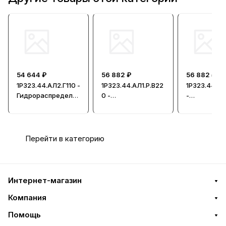
54 644 ₽
56 882 ₽
56 882 ₽
1Р323.44.АЛ2.Г110 -
1Р323.44.АЛ1.Р.В22
1Р323.44.АЛ
Гидрораспредели
0 -
-
тель, Ду = 32мм
Гидрораспредели
Гидрорасп
тель, Ду = 32мм
тель, Ду = 
Перейти в категорию
Интернет-магазин
Компания
Помощь