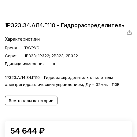
1Р323.34.АЛ4.Г110 - Гидрораспределитель
Характеристики
Бренд
—
ТАУРУС
Серия
—
1Р323; 1Р322; 2Р323; 2Р322
Единица измерения
—
шт
1Р323.АЛ4.34.Г110 - Гидрораспределитель с пилотным
электрогидравлическим управлением, Ду = 32мм, =110В
Все товары категории
54 644 ₽