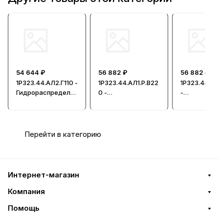
54 644 ₽
56 882 ₽
56 882 ₽
1Р323.44.АЛ2.Г110 -
1Р323.44.АЛ1.Р.В22
1Р323.44.АЛ
Гидрораспредели
0 -
-
тель, Ду = 32мм
Гидрораспредели
Гидрорасп
тель, Ду = 32мм
тель, Ду = 
Перейти в категорию
Интернет-магазин
Компания
Помощь