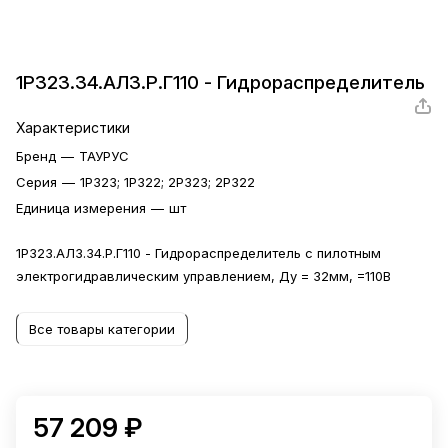
1Р323.34.АЛ3.Р.Г110 - Гидрораспределитель
Характеристики
Бренд
—
ТАУРУС
Серия
—
1Р323; 1Р322; 2Р323; 2Р322
Единица измерения
—
шт
1Р323.АЛ3.34.Р.Г110 - Гидрораспределитель с пилотным
электрогидравлическим управлением, Ду = 32мм, =110В
Все товары категории
57 209 ₽