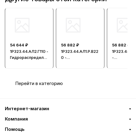
54 644 ₽
56 882 ₽
56 882 ₽
1Р323.44.АЛ2.Г110 -
1Р323.44.АЛ1.Р.В22
1Р323.44.АЛ
Гидрораспредели
0 -
-
тель, Ду = 32мм
Гидрораспредели
Гидрорасп
тель, Ду = 32мм
тель, Ду = 
Перейти в категорию
Интернет-магазин
Компания
Помощь