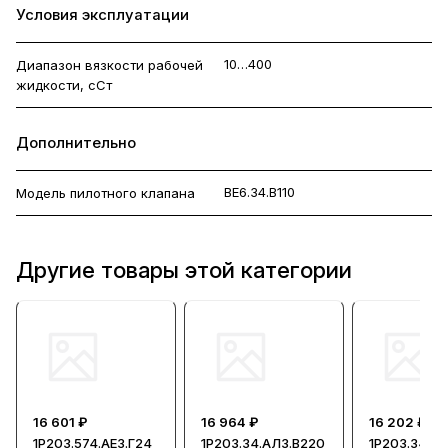
Условия эксплуатации
10…400
Диапазон вязкости рабочей
жидкости, сСт
Дополнительно
ВЕ6.34.В110
Модель пилотного клапана
Другие товары этой категории
16 601 ₽
16 964 ₽
16 202 ₽
1Р203.574.АЕ3.Г24
1Р203.34.АЛ3.В220
1Р203.34-