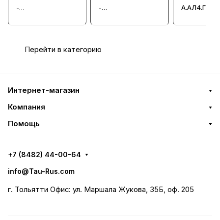
-
-
А.АЛ4.Г24 -
Гидрораспредели
Гидрораспредели
Гидрорасп
тель
тель
тель
Перейти в категорию
Интернет-магазин
Компания
Помощь
+7 (8482) 44-00-64
info@Tau-Rus.com
г. Тольятти Офис: ул. Маршала Жукова, 35Б, оф. 205