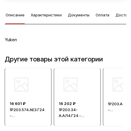
Описание
Характеристики
Документы
Оплата
Достав
Yuken
Другие товары этой категории
16 601 ₽
16 202 ₽
1Р203.АЛ4.1
1Р203.574.АЕ3.Г24
1Р203.34-
-
-
А.АЛ4.Г24 -
Гидрорасп
Гидрораспредели
Гидрораспредели
тель, Ду = 
тель
тель