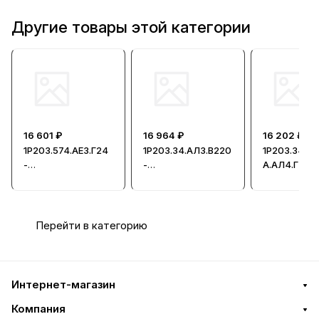
Другие товары этой категории
16 601 ₽
16 964 ₽
16 202 ₽
1Р203.574.АЕ3.Г24
1Р203.34.АЛ3.В220
1Р203.34-
-
-
А.АЛ4.Г24 -
Гидрораспредели
Гидрораспредели
Гидрорасп
тель
тель
тель
Перейти в категорию
Интернет-магазин
Компания