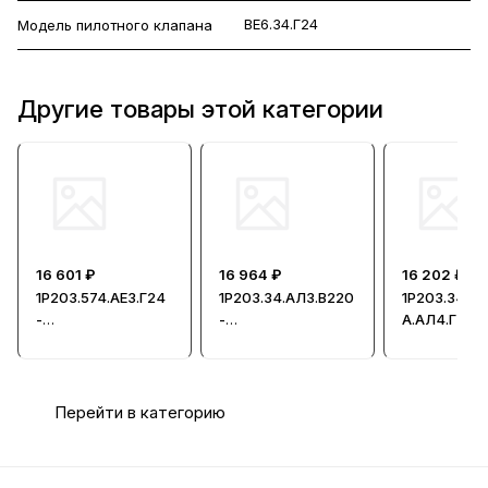
ВЕ6.34.Г24
Модель пилотного клапана
Другие товары этой категории
16 601 ₽
16 964 ₽
16 202 ₽
1Р203.574.АЕ3.Г24
1Р203.34.АЛ3.В220
1Р203.34-
-
-
А.АЛ4.Г24 -
Гидрораспредели
Гидрораспредели
Гидрорасп
тель
тель
тель
Перейти в категорию