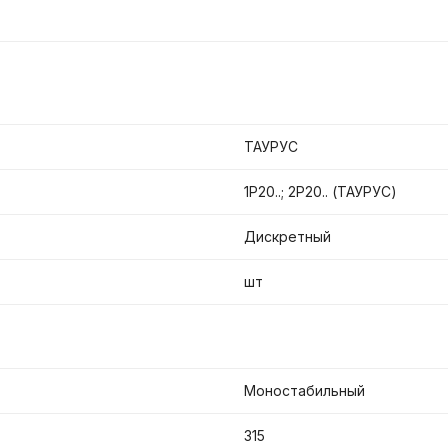
ТАУРУС
1Р20..; 2Р20.. (ТАУРУС)
Дискретный
шт
Моностабильный
315