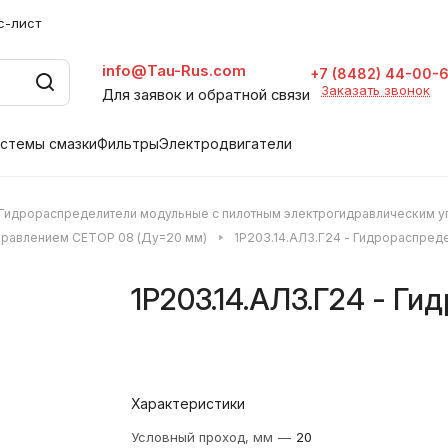
с-лист
info@Tau-Rus.com
+7 (8482) 44-00-
Заказать звонок
Для заявок и обратной связи
стемы смазки
Фильтры
Электродвигатели
Гидрораспределители модульные с пилотным электрогидравлическим 
управлением CETOP 08 (Ду=20 мм)
1Р203.14.АЛ3.Г24 - Гидрораспред
1Р203.14.АЛ3.Г24 - Г
Характеристики
Условный проход, мм
—
20