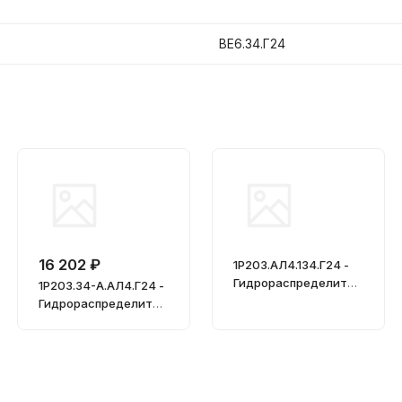
ВЕ6.34.Г24
16 202 ₽
1Р203.АЛ4.134.Г24 -
Гидрораспределител
1Р203.34-А.АЛ4.Г24 -
ь, Ду = 20мм
Гидрораспределител
ь