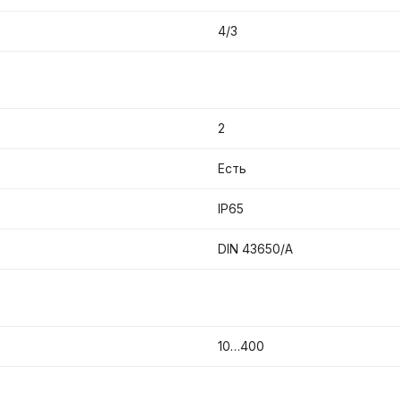
4/3
2
Есть
IP65
DIN 43650/A
10…400