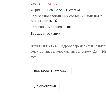
Бренд
—
ТАУРУС
Серия
—
1Р20..; 2Р20.. (ТАУРУС)
Количество стабильных состояний золотника
Моностабильный
Единица измерения
—
шт
Все характеристики
1Р203.АЛ3.14.Г24 - Гидрораспределитель с пил
электрогидравлическим управлением, Ду = 20
=24В
Все товары категории
Документация