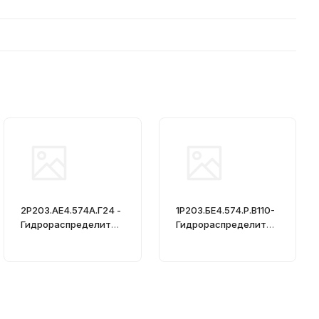
2Р203.АЕ4.574А.Г24 -
1Р203.БЕ4.574.Р.В110-
Гидрораспределител
Гидрораспределител
ь, Ду = 20мм
ь