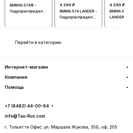
4 290 ₽
4 290 ₽
ВММ16.574Ф -
Гидрораспредели
ВММ6.574 LANDER -
ВММ6.574Ф
тель, Ду = 16мм
Гидрораспредели
LANDER -
тель, Ду = 6мм
Гидрорасп
тель, Ду = 
Перейти в категорию
Интернет-магазин
Компания
Помощь
+7 (8482) 44-00-64
info@Tau-Rus.com
г. Тольятти Офис: ул. Маршала Жукова, 35Б, оф. 205