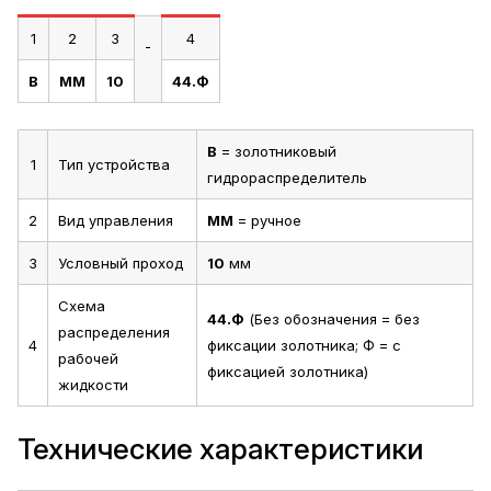
1
2
3
4
-
В
ММ
10
44.Ф
В
= золотниковый
1
Тип устройства
гидрораспределитель
2
Вид управления
ММ
= ручное
3
Условный проход
10
мм
Схема
44.Ф
(Без обозначения = без
распределения
4
фиксации золотника; Ф = с
рабочей
фиксацией золотника)
жидкости
Технические характеристики