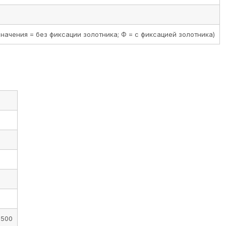
начения = без фиксации золотника; Ф = с фиксацией золотника)
…500