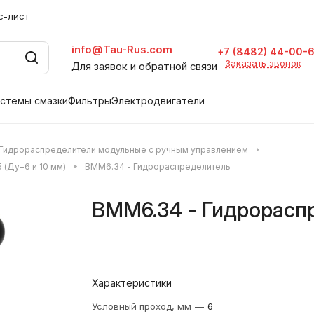
с-лист
info@Tau-Rus.com
+7 (8482) 44-00-
Заказать звонок
Для заявок и обратной связи
стемы смазки
Фильтры
Электродвигатели
Гидрораспределители модульные с ручным управлением
(Ду=6 и 10 мм)
ВММ6.34 - Гидрораспределитель
ВММ6.34 - Гидрорасп
Характеристики
Условный проход, мм
—
6