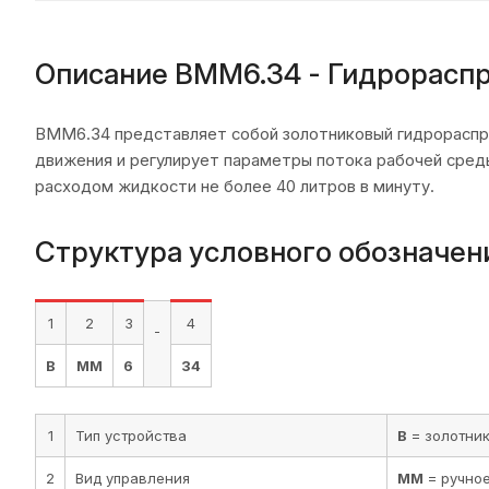
Описание ВММ6.34 - Гидрорасп
ВММ6.34 представляет собой золотниковый гидрораспр
движения и регулирует параметры потока рабочей среды
расходом жидкости не более 40 литров в минуту.
Структура условного обозначен
1
2
3
4
-
В
ММ
6
34
1
Тип устройства
В
= золотни
2
Вид управления
ММ
= ручно