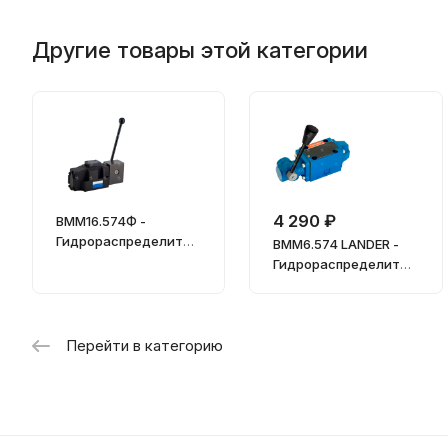
Другие товары этой категории
4 290 ₽
ВММ16.574Ф -
Гидрораспределител
ВММ6.574 LANDER -
ь, Ду = 16мм
Гидрораспределител
ь, Ду = 6мм
Перейти в категорию