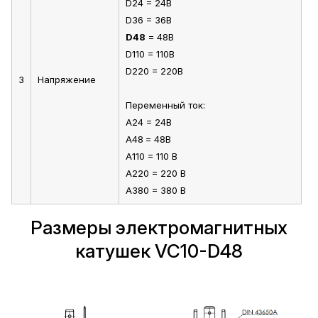
D24 = 24В
D36 = 36В
D48
= 48В
D110 = 110В
D220 = 220В
3
Напряжение
Переменный ток:
A24 = 24В
A48
= 48В
A110 = 110 В
A220 = 220 В
A380 = 380 В
Размеры электромагнитных
катушек VC10-D48