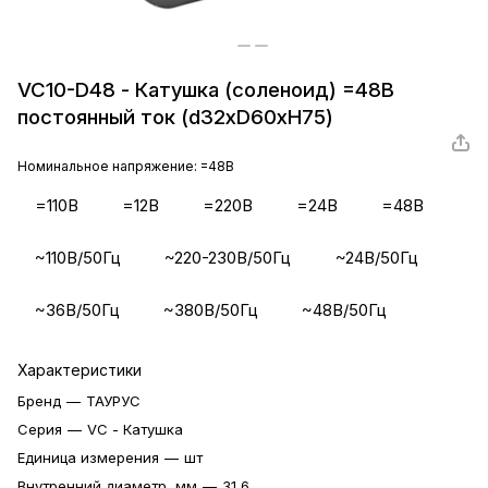
VC10-D48 - Катушка (соленоид) =48В
постоянный ток (d32xD60xH75)
Номинальное напряжение:
=48В
=110В
=12В
=220В
=24В
=48В
~110В/50Гц
~220-230В/50Гц
~24В/50Гц
~36В/50Гц
~380В/50Гц
~48В/50Гц
Характеристики
Бренд
—
ТАУРУС
Серия
—
VC - Катушка
Единица измерения
—
шт
Внутренний диаметр, мм
—
31,6