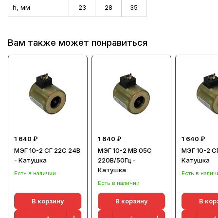
h, мм
23
28
35
Вам также может понравиться
1 640 ₽
1 640 ₽
1 640 ₽
МЭГ 10-2 СГ 22С 24В
МЭГ 10-2 МВ 05С
МЭГ 10-2 СГ
- Катушка
220В/50Гц -
Катушка
Катушка
Есть в наличии
Есть в налич
Есть в наличии
В корзину
В корзину
В кор