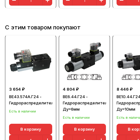
С этим товаром покупают
3 654 ₽
4 804 ₽
8 446 ₽
ВЕ43.574А.Г24 -
ВЕ6.44.Г24 -
ВЕ10.44.Г24
Гидрораспределитель
Гидрораспределитель,
Гидрорасп
Ду=6мм
Ду=10мм
Есть в наличии
Есть в наличии
Есть в налич
В корзину
В корзину
В кор