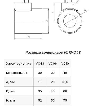
Размеры соленоидов VC10-D48
Характеристика
VC43
VC06
VC10
Мощность, Вт
30
30
40
d, мм
16
23
31,6
D, мм
35
45
60
H, мм
52
50
75