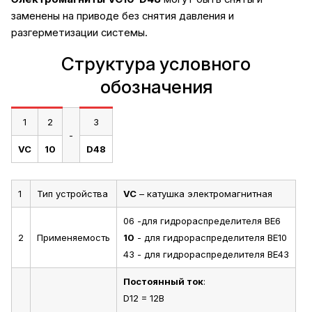
заменены на приводе без снятия давления и
разгерметизации системы.
Структура условного
обозначения
1
2
3
-
VC
10
D48
1
Тип устройства
VC
– катушка электромагнитная
06 -для гидрораспределителя ВЕ6
2
Применяемость
10
- для гидрораспределителя ВЕ10
43 - для гидрораспределителя ВЕ43
Постоянный ток
:
D12 = 12В