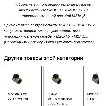
Габаритные и присоединительные размеры
электромагнитов МЭГ10-2 и МЭГ10Б-2 с
присоединительной резьбой М27х1,5
Примечание: Электромагниты МЭГ10-2 и МЭГ10Б-2
могут изготавливаться с двумя вариантами
присоединительной резьбы - М26х1,5 и М27х1,5.
(Необходимый размер можно уточнить при заказе)
Другие товары этой категории
854 ₽
МЭГ 6Б-2 СГ
МЭГ 6Б-2 М
27С-1-У3 исп.
МЭГ 6-2 СВ 05С
О1 12В - Ка
ГПБ.01 - Привод
220В/50Гц -