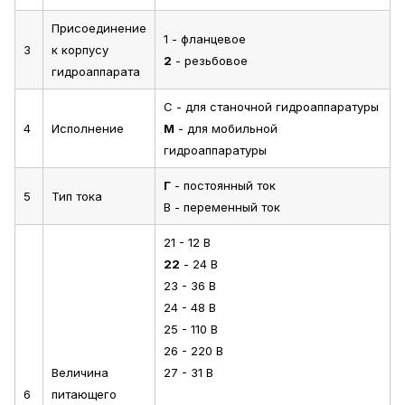
Присоединение
1 - фланцевое
3
к корпусу
2
- резьбовое
гидроаппарата
С - для станочной гидроаппаратуры
4
Исполнение
М
- для мобильной
гидроаппаратуры
Г
- постоянный ток
5
Тип тока
В - переменный ток
21 - 12 В
22
- 24 В
23 - 36 В
24 - 48 В
25 - 110 В
26 - 220 В
Величина
27 - 31 В
6
питающего