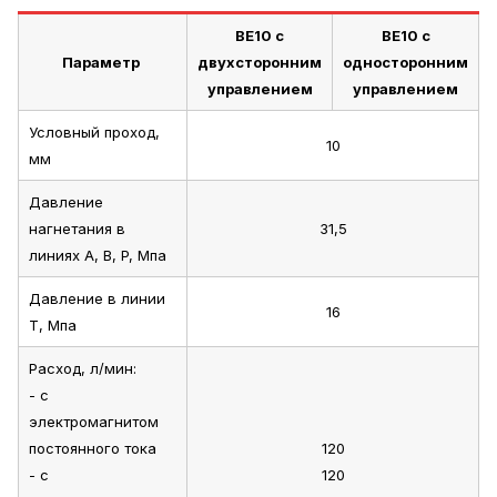
ВЕ10 с
ВЕ10 с
Параметр
двухсторонним
односторонним
управлением
управлением
Условный проход,
10
мм
Давление
нагнетания в
31,5
линиях A, B, P, Мпа
Давление в линии
16
T, Мпа
Расход, л/мин:
- с
электромагнитом
постоянного тока
120
- с
120