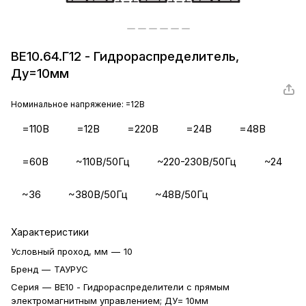
ВЕ10.64.Г12 - Гидрораспределитель,
Ду=10мм
Номинальное напряжение:
=12В
=110В
=12В
=220В
=24В
=48В
=60В
~110В/50Гц
~220-230В/50Гц
~24
~36
~380В/50Гц
~48В/50Гц
Характеристики
Условный проход, мм
—
10
Бренд
—
ТАУРУС
Серия
—
ВЕ10 - Гидрораспределители с прямым
электромагнитным управлением; ДУ= 10мм