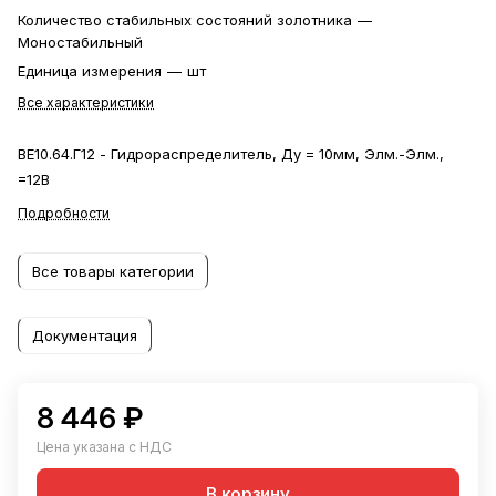
Количество стабильных состояний золотника
—
Моностабильный
Единица измерения
—
шт
Все характеристики
ВЕ10.64.Г12 - Гидрораспределитель, Ду = 10мм, Элм.-Элм.,
=12В
Подробности
Все товары категории
Документация
8 446 ₽
Цена указана с НДС
В корзину