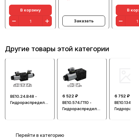
В корзину
В кор
Заказать
Другие товары этой категории
6 522 ₽
6 752 ₽
ВЕ10.24.В48 -
Гидрораспредели
ВЕ10.574.Г110 -
ВЕ10.134-А.Г
тель, Ду=10мм
Гидрораспредели
Гидрорасп
тель, Ду=10мм
тель, Ду=1
Перейти в категорию