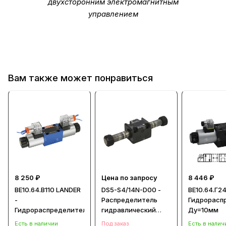
двухсторонним электромагнитным
управлением
Вам также может понравиться
8 250 ₽
Цена по запросу
8 446 ₽
ВЕ10.64.В110 LANDER
DS5-S4/14N-D00 -
ВЕ10.64.Г24
-
Распределитель
Гидрорасп
Гидрораспределитель
гидравлический
Ду=10мм
CETOP 05
Есть в наличии
Под заказ
Есть в налич