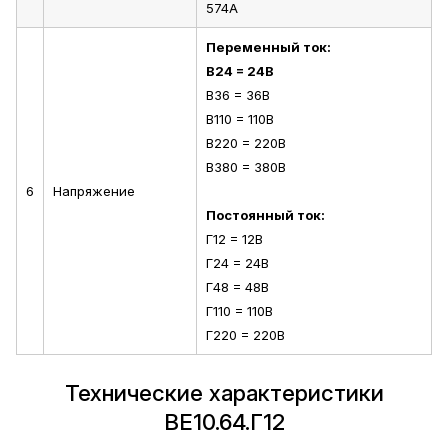
574А
Переменный ток:
В24 = 24В
В36 = 36В
В110 = 110В
В220 = 220В
В380 = 380В
6
Напряжение
Постоянный ток:
Г12 = 12В
Г24 = 24В
Г48 = 48В
Г110 = 110В
Г220 = 220В
Технические характеристики
ВЕ10.64.Г12