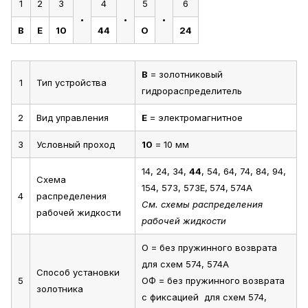
1
2
3
4
5
6
.
.
.
В
Е
10
44
О
24
В
= золотниковый
1
Тип устройства
гидрораспределитель
2
Вид управления
Е
= электромагнитное
3
Условный проход
10
= 10 мм
14, 24, 34,
44
, 54, 64, 74, 84, 94,
Схема
154, 573, 573Е,
574,
574А
4
распределения
См. схемы распределения
рабочей жидкости
рабочей жидкости
О = без пружинного возврата
для схем 574, 574А
Способ установки
5
ОФ = без пружинного возврата
золотника
с фиксацией для схем 574,