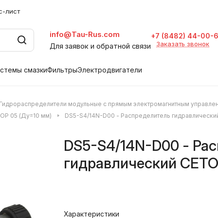
с-лист
info@Tau-Rus.com
+7 (8482) 44-00-
Заказать звонок
Для заявок и обратной связи
стемы смазки
Фильтры
Электродвигатели
Гидрораспределители модульные с прямым электромагнитным управле
OP 05 (Ду=10 мм)
DS5-S4/14N-D00 - Распределитель гидравлически
DS5-S4/14N-D00 - Ра
гидравлический CETO
Характеристики