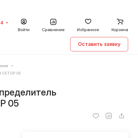
64
Войти
Сравнение
Избранное
Корзина
Оставить заявку
нием
й CETOP 05
спределитель
P 05