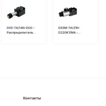
DS5-TA/14N-D00 -
DS5M-TA/21N-
Распределитель
D220K1/MA -
гидравлический
Распределитель
CETOP 05
гидравлический
Контакты