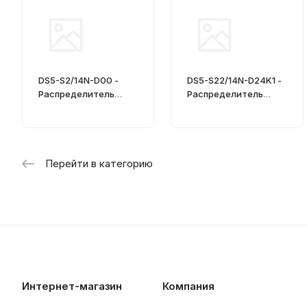
DS5-S2/14N-D00 -
DS5-S22/14N-D24K1 -
Распределитель
Распределитель
гидравлический
гидравлический
CETOP 05
CETOP 05
Перейти в категорию
Интернет-магазин
Компания