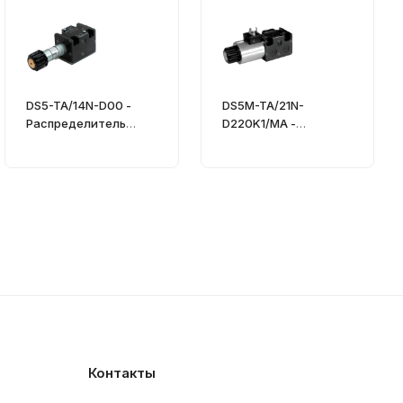
DS5-TA/14N-D00 -
DS5M-TA/21N-
Распределитель
D220K1/MA -
гидравлический
Распределитель
CETOP 05
гидравлический
Контакты