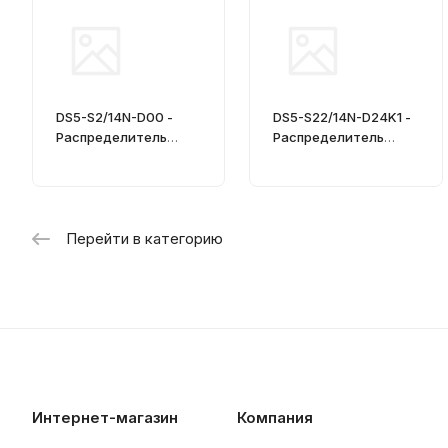
DS5-S2/14N-D00 -
DS5-S22/14N-D24K1 -
Распределитель
Распределитель
гидравлический
гидравлический
CETOP 05
CETOP 05
Перейти в категорию
Интернет-магазин
Компания