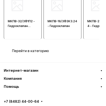
МКПВ-32/3Ф1П2 -
МКПВ-16/3Ф3К3.24
МКПВ-25/3Ф
Гидроклапан
- Гидроклапан
4 - Гидрокл
предохранительн
ый
Перейти в категорию
Интернет-магазин
Компания
Помощь
+7 (8482) 44-00-64