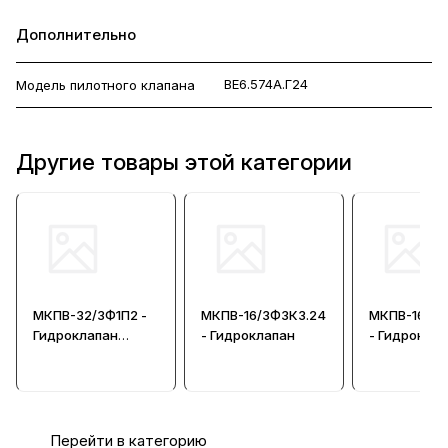
Дополнительно
ВЕ6.574А.Г24
Модель пилотного клапана
Другие товары этой категории
МКПВ-32/3Ф1П2 -
МКПВ-16/3Ф3К3.24
МКПВ-16/3Ф
Гидроклапан
- Гидроклапан
- Гидрокла
предохранительн
предохрани
ый
ый
Перейти в категорию