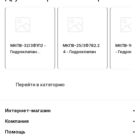
МКПВ-32/3Ф1П2 -
МКПВ-25/3Ф7В2.2
МКПВ-16/3Ф
Гидроклапан
4 - Гидроклапан
- Гидрокла
предохранительн
предохрани
ый
ый
Перейти в категорию
Интернет-магазин
Компания
Помощь