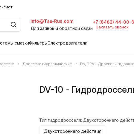
с-лист
info@Tau-Rus.com
+7 (8482) 44-00-
Заказать звонок
Для заявок и обратной связи
стемы смазки
Фильтры
Электродвигатели
россели
Дроссели гидравлические
DV, DRV - Дроссели гидравл
DV-10 - Гидродроссел
Тип гидродросселя:
Двухстороннего дейст
Двухстороннего действия