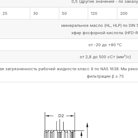
0,5 (другие значения - по заказу
25
30
50
120
200
минеральное масло (HL, HLP) по DIN 
эфир фосфорной кислоты (HFD-R
от -20 до +80 °C
от 2,8 до 500 сСт (мм²/с)
я загрязненность рабочей жидкости класс 9 по NAS 1638. Мы ре
фильтрации β ≥ 75