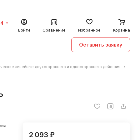
64
Войти
Сравнение
Избранное
Корзина
Оставить заявку
ические линейные двухстороннего и одностороннего действия
ь
вия
2 093 ₽