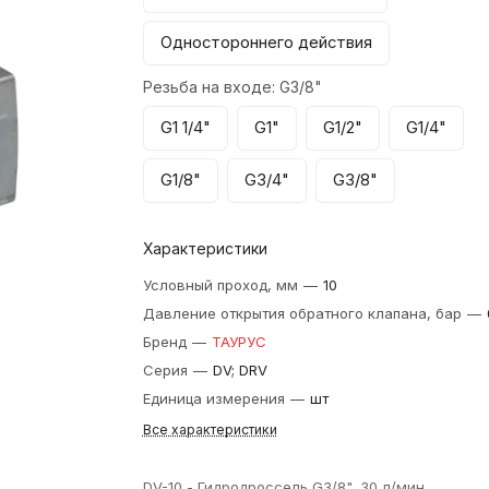
Одностороннего действия
Резьба на входе:
G3/8"
G1 1/4"
G1"
G1/2"
G1/4"
G1/8"
G3/4"
G3/8"
Характеристики
Условный проход, мм
—
10
Давление открытия обратного клапана, бар
—
Бренд
—
ТАУРУС
Серия
—
DV; DRV
Единица измерения
—
шт
Все характеристики
DV-10 - Гидродроссель G3/8", 30 л/мин