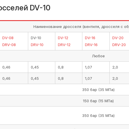
осселей DV-10
Наименование дросселя (вентиля, дросселя с о
DV-08
DV-10
DV-12
DV-16
DV-20
DRV-08
DRV-10
DRV-12
DRV-16
DRV-20
Любое
0,46
0,45
0,8
1,07
2,0
0,46
0,45
0,8
1,07
2,0
350 бар (35 МПа)
150 бар (15 МПа)
350 бар (35 МПа)