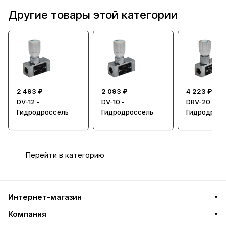
Другие товары этой категории
2 493 ₽
2 093 ₽
4 223 ₽
DV-12 -
DV-10 -
DRV-20 -
Гидродроссель
Гидродроссель
Гидродросс
обратным
клапаном
Перейти в категорию
Интернет-магазин
Компания