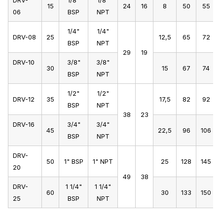
DRV-
1/8"
1/8"
15
24
16
8
50
55
06
BSP
NPT
1/4"
1/4"
DRV-08
25
12,5
65
72
BSP
NPT
29
19
DRV-10
3/8"
3/8"
30
15
67
74
BSP
NPT
1/2"
1/2"
DRV-12
35
17,5
82
92
BSP
NPT
38
23
DRV-16
3/4"
3/4"
45
22,5
96
106
BSP
NPT
DRV-
50
1" BSP
1" NPT
25
128
145
20
49
38
DRV-
1 1/4"
1 1/4"
60
30
133
150
25
BSP
NPT