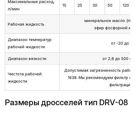
Максимальные расход,
15
25
30
50
120
л/мин
минеральное масло (HL, H
Рабочая жидкость
эфир фосфорной кис
Диапазон температур
от -20 до +
рабочей жидкости
Диапазон вязкости
от 2,8 до 500 сС
Допустимая загрязненность рабоч
Чистота рабочей
1638. Мы рекомендуем фильтр с
жидкости
фильтрации β
Размеры дросселей тип DRV-08