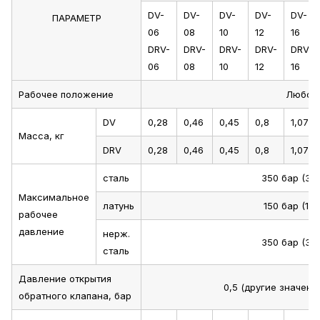
DV-
DV-
DV-
DV-
DV-
ПАРАМЕТР
06
08
10
12
16
DRV-
DRV-
DRV-
DRV-
DRV-
06
08
10
12
16
Рабочее положение
Любое
DV
0,28
0,46
0,45
0,8
1,07
Масса, кг
DRV
0,28
0,46
0,45
0,8
1,07
сталь
350 бар (35
Максимальное
латунь
150 бар (15
рабочее
давление
нерж.
350 бар (35
сталь
Давление открытия
0,5 (другие значения
обратного клапана, бар