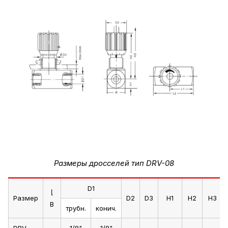
Размеры дросселей тип DRV-08
D1
⌊
Размер
D2
D3
H1
H2
H3
B
трубн.
конич.